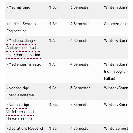
Mechatronik
M.Sc.
3 Semester
Winter-/Sommer
Medical Systems
M.Sc.
4 Semester
Sommersemeste
Engineering
Medienbildung -
M.A.
4 Semester
Winter-/Sommer
Audiovisuelle Kultur
und Kommunikation
Mediengermanistik
M.A.
4 Semester
Winter-/Sommer
(nur in begründe
Fällen)
Nachhaltige
M.Sc.
3 Semester
Winter-/Sommer
Energiesysteme
Nachhaltige
M.Sc.
3 Semester
Winter-/Sommer
Verfahrens- und
Umwelttechnik
Operations Research
M.Sc.
4 Semester
Wintersemester