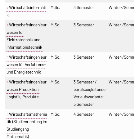
Wirtschaftsinformati
M.Sc.
3 Semester
Winter-/Sommer
k
Wirtschaftsingenieur
M.Sc.
3 Semester
Winter-/Sommer
wesen für
Elektrotechnik und
Informationstechnik
Wirtschaftsingenieur
M.Sc.
3 Semester
Winter-/Sommer
wesen für Verfahrens-
und Energietechnik
Wirtschaftsingenieur
M.Sc.
3 Semester /
Winter-/Sommer
wesen Produktion,
berufsbegleitende
Logistik, Produkte
Verlaufsvariante:
5 Semester
Wirtschaftsmathema
M.Sc.
4 Semester
Winter-/Sommer
tik (Studienrichtung im
Studiengang
Mathematik)