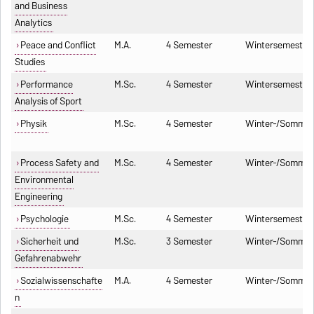
and Business
Analytics
Peace and Conflict
M.A.
4 Semester
Wintersemester
Studies
Performance
M.Sc.
4 Semester
Wintersemester
Analysis of Sport
Physik
M.Sc.
4 Semester
Winter-/Sommer
Process Safety and
M.Sc.
4 Semester
Winter-/Sommer
Environmental
Engineering
Psychologie
M.Sc.
4 Semester
Wintersemester
Sicherheit und
M.Sc.
3 Semester
Winter-/Sommer
Gefahrenabwehr
Sozialwissenschafte
M.A.
4 Semester
Winter-/Sommer
n