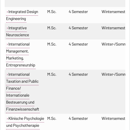
Integrated Design
M.Sc.
4 Semester
Wintersemester
Engineering
Integrative
M.Sc.
4 Semester
Wintersemester
Neuroscience
International
M.Sc.
4 Semester
Winter-/Sommer
Management,
Marketing,
Entrepreneurship
International
M.Sc.
4 Semester
Winter-/Sommer
Taxation and Public
Finance/
Internationale
Besteuerung und
Finanzwissenschaft
Klinische Psychologie
M.Sc.
4 Semester
Wintersemester
und Psychotherapie