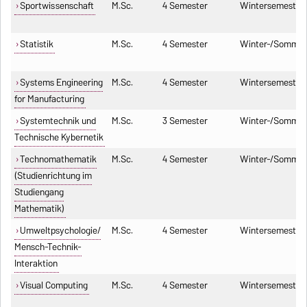
Sportwissenschaft
M.Sc.
4 Semester
Wintersemester
Statistik
M.Sc.
4 Semester
Winter-/Sommer
Systems Engineering
M.Sc.
4 Semester
Wintersemester
for Manufacturing
Systemtechnik und
M.Sc.
3 Semester
Winter-/Sommer
Technische Kybernetik
Technomathematik
M.Sc.
4 Semester
Winter-/Sommer
(Studienrichtung im
Studiengang
Mathematik)
Umweltpsychologie/
M.Sc.
4 Semester
Wintersemester
Mensch-Technik-
Interaktion
Visual Computing
M.Sc.
4 Semester
Wintersemester