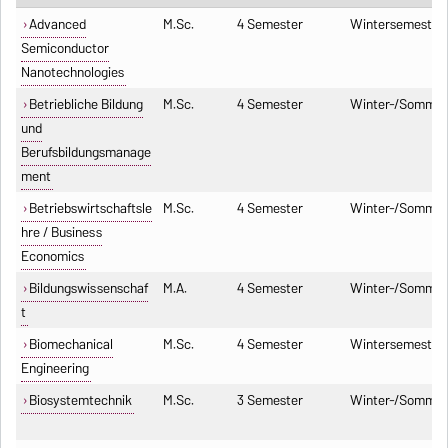
Advanced
M.Sc.
4 Semester
Wintersemester
Semiconductor
Nanotechnologies
Betriebliche Bildung
M.Sc.
4 Semester
Winter-/Sommer
und
Berufsbildungsmanage
ment
Betriebswirtschaftsle
M.Sc.
4 Semester
Winter-/Sommer
hre / Business
Economics
Bildungswissenschaf
M.A.
4 Semester
Winter-/Sommer
t
Biomechanical
M.Sc.
4 Semester
Wintersemester
Engineering
Biosystemtechnik
M.Sc.
3 Semester
Winter-/Sommer