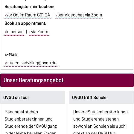
Beratungstermin buchen:
vor Ort im Raum G01-24
|
per Videochat via Zoom
Book an appointment:
in person
|
via Zoom
E-Mail:
student-advising@ovgu.de
Unser Beratungsangebot
OVGU on Tour
OVGU trifft Schule
Manchmal stehen
Unsere Studienberater:innen
Studienberater:innen und
und Studierende stehen
Studierende der OVGU ganz
sowohl an Schulen als auch
in der Nähe bei allen Fragen
direkt an der OVGU für