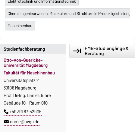
Elektrotechnik und Informationstechnik
Chemieingenieurwesen: Molekulare und Strukturelle Produktgestaltung
Maschinenbau
FMB-Studiengänge &
Studienfachberatung
keyboard_tab
Beratung
Otto-von-Guericke-
Universität Magdeburg
Fakultät für Maschinenbau
Universitätsplatz 2
39106 Magdeburg
Prof. Dr.-Ing. Daniel Juhre
Gebäude 10 - Raum 010
+49 391 67-52905
come@ovgu.de