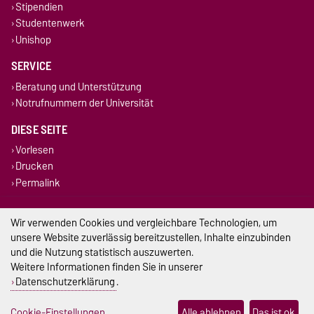
Stipendien
Studentenwerk
Unishop
SERVICE
Beratung und Unterstützung
Notrufnummern der Universität
DIESE SEITE
Vorlesen
Drucken
Permalink
Impressum
Wir verwenden Cookies und vergleichbare Technologien, um
unsere Website zuverlässig bereitzustellen, Inhalte einzubinden
Datenschutz
und die Nutzung statistisch auszuwerten.
Weitere Informationen finden Sie in unserer
Barrierefreiheit
Datenschutzerklärung
.
Cookie-Einstellungen
Cookie-Einstellungen
Alle ablehnen
Das ist ok