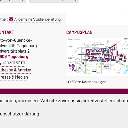
tner:
Allgemeine Studienberatung
ONTAKT
CAMPUSPLAN
tto-von-Guericke-
niversität Magdeburg
iversitätsplatz 2
9106 Magdeburg
+49 391 67-01
dresse & Anreise
resse & Medien
Größere Karte anzeigen
TUDIUM & CAMPUS
SERVICE
logien, um unsere Website zuverlässig bereitzustellen, Inhalt
tipendien
Beratung und Unterstützung
Studentenwerk
Notrufnummern der Universität
enschutzerklärung
.
nishop