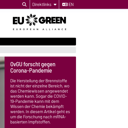
Direktlinks
EN
OvGU forscht gegen
Corona-Pandemie
Die Herstellung der Brennstoffe
ist nicht der einzelne Bereich, wo
das Chemiewissen angewendet
werden kann. Sogar die COVID-
19-Pandemie kann mit dem
Wissen der Chemie bekämpft
werden. In diesem Artikel geht es
um die Forschung nach mRNA-
basierten Impfstoffen.