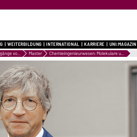
G
WEITERBILDUNG
INTERNATIONAL
KARRIERE
UNI:MAGAZIN
Studiengänge von A bis Z
Master
Chemieingenieurwesen: Molekulare und Strukturelle Produktgestaltung