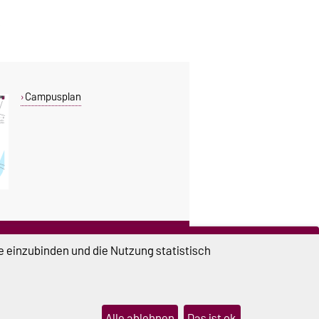
Campusplan
DIESE SEITE
e einzubinden und die Nutzung statistisch
Vorlesen
Drucken
Permalink
Alle ablehnen
Das ist ok