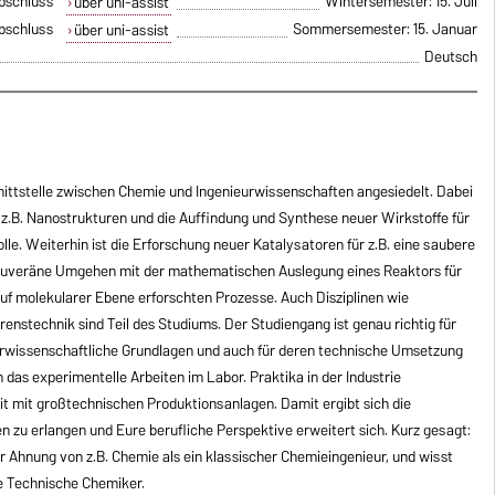
bschluss
Wintersemester: 15. Juli
über uni-assist
bschluss
Sommersemester: 15. Januar
über uni-assist
Deutsch
ittstelle zwischen Chemie und Ingenieurwissenschaften angesiedelt. Dabei
e z.B. Nanostrukturen und die Auffindung und Synthese neuer Wirkstoffe für
lle. Weiterhin ist die Erforschung neuer Katalysatoren für z.B. eine saubere
uveräne Umgehen mit der mathematischen Auslegung eines Reaktors für
auf molekularer Ebene erforschten Prozesse. Auch Disziplinen wie
enstechnik sind Teil des Studiums. Der Studiengang ist genau richtig für
aturwissenschaftliche Grundlagen und auch für deren technische Umsetzung
n das experimentelle Arbeiten im Labor. Praktika in der Industrie
it mit großtechnischen Produktionsanlagen. Damit ergibt sich die
n zu erlangen und Eure berufliche Perspektive erweitert sich. Kurz gesagt:
Ahnung von z.B. Chemie als ein klassischer Chemieingenieur, und wisst
he Technische Chemiker.