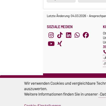
Letzte Änderung: 04.03.2026
-
Ansprechpar
SOZIALE MEDIEN
K
O
U
Un
3
A
P
ZERTIFIKATE
S
Wir verwenden Cookies und vergleichbare Techno
Familie in der Hochschule
S
auszuwerten.
Systemakkreditierung
Weitere Informationen finden Sie in unserer
Dat
U
Cookie-Einstellungen