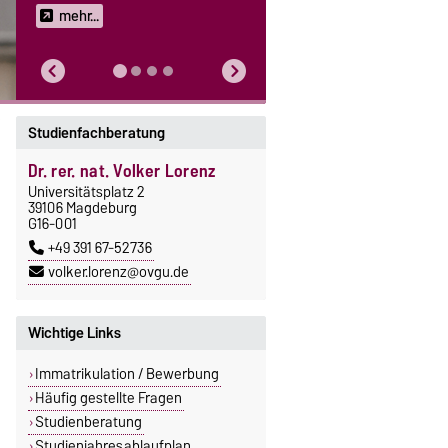
mehr...
Studienfachberatung
Dr. rer. nat. Volker Lorenz
Universitätsplatz 2
39106 Magdeburg
G16-001
+49 391 67-52736
volker.lorenz@ovgu.de
Wichtige Links
Immatrikulation / Bewerbung
Häufig gestellte Fragen
Studienberatung
Studienjahresablaufplan