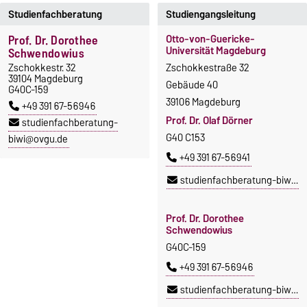
Studienfachberatung
Studiengangsleitung
Prof. Dr. Dorothee
Otto-von-Guericke-
Universität Magdeburg
Schwendowius
Zschokkestr. 32
Zschokkestraße 32
39104 Magdeburg
Gebäude 40
G40C-159
39106 Magdeburg
+49 391 67-56946
Prof. Dr. Olaf Dörner
studienfachberatung-
G40 C153
biwi@ovgu.de
+49 391 67-56941
studienfachberatung-biwi@ovgu.de
Prof. Dr. Dorothee
Schwendowius
G40C-159
+49 391 67-56946
studienfachberatung-biwi@ovgu.de