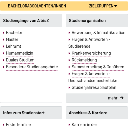
BACHELORABSOLVENTEN/INNEN
ZIELGRUPPEN
Studiengänge von A bis Z
Studienorganisation
Bachelor
Bewerbung & Immatrikulation
Master
Fragen & Antworten -
Lehramt
Studierende
Humanmedizin
Krankenversicherung
Duales Studium
Rückmeldung
Besondere Studienangebote
Semesterbeitrag & Gebühren
Fragen & Antworten -
Deutschlandsemesterticket
Studienjahresablaufplan
mehr
Infos zum Studienstart
Abschluss & Karriere
Erste Termine
Karriere in der