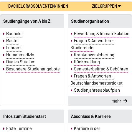
BACHELORABSOLVENTEN/INNEN
ZIELGRUPPEN
Studiengänge von A bis Z
Studienorganisation
Bachelor
Bewerbung & Immatrikulation
Master
Fragen & Antworten -
Lehramt
Studierende
Humanmedizin
Krankenversicherung
Duales Studium
Rückmeldung
Besondere Studienangebote
Semesterbeitrag & Gebühren
Fragen & Antworten -
Deutschlandsemesterticket
Studienjahresablaufplan
mehr
Infos zum Studienstart
Abschluss & Karriere
Erste Termine
Karriere in der