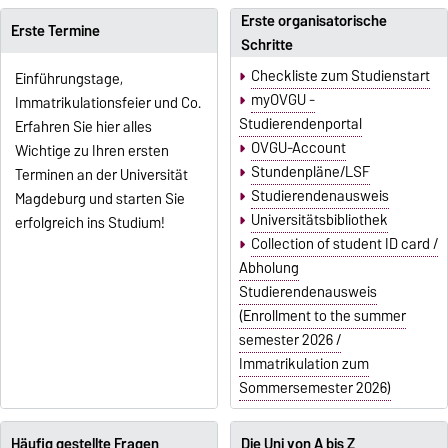
Erste organisatorische
Erste Termine
Schritte
Checkliste zum Studienstart
Einführungstage,
myOVGU -
Immatrikulationsfeier und Co.
Studierendenportal
Erfahren Sie hier alles
OVGU-Account
Wichtige zu Ihren ersten
Stundenpläne/LSF
Terminen an der Universität
Studierendenausweis
Magdeburg und starten Sie
Universitätsbibliothek
erfolgreich ins Studium!
Collection of student ID card /
Abholung
Studierendenausweis
(Enrollment to the summer
semester 2026 /
Immatrikulation zum
Sommersemester 2026)
Häufig gestellte Fragen
Die Uni von A bis Z