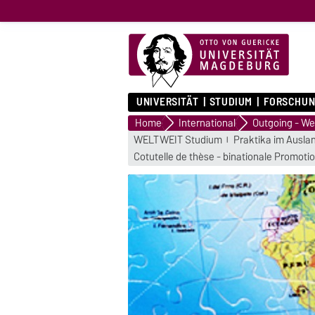
UNIVERSITÄT
STUDIUM
FORSCHUN
Home
International
WELTWEIT Studium
Praktika im Ausla
Cotutelle de thèse - binationale Promoti
ika im Ausland
che
schprogramme
chen Praktika in der
Welt. Die wichtigsten
ie hier.
...