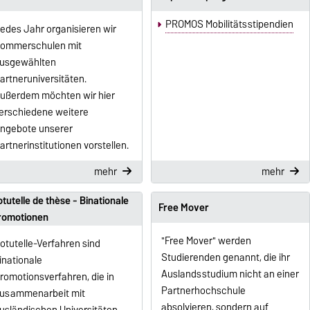
PROMOS Mobilitätsstipendien
edes Jahr organisieren wir
ommerschulen mit
usgewählten
artneruniversitäten.
ußerdem möchten wir hier
erschiedene weitere
ngebote unserer
artnerinstitutionen vorstellen.
mehr
mehr
tutelle de thèse - Binationale
Free Mover
romotionen
"Free Mover" werden
otutelle-Verfahren sind
Studierenden genannt, die ihr
inationale
Auslandsstudium nicht an einer
romotionsverfahren, die in
Partnerhochschule
usammenarbeit mit
absolvieren, sondern auf
usländischen Universitäten