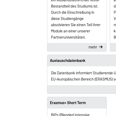
Bestandteil des Studiums ist.
d
Durch die Einschreibung in
P
diese Studiengänge
V
absolvieren Sie einen Teil Ihrer
m
Module an einer unserer
k
Partneruniversitäten.
B
mehr
Austauschdatenbank
Die Datenbank informiert Studierende ü
EU-/europäischen Bereich (ERASMUS) s
Erasmus+ Short Term
BIPs (Blended Intensive