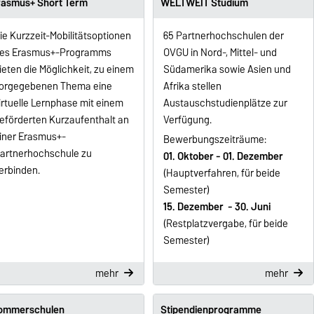
rasmus+ Short Term
WELTWEIT Studium
ie Kurzzeit-Mobilitätsoptionen
65 Partnerhochschulen der
es Erasmus+-Programms
OVGU in Nord-, Mittel- und
ieten die Möglichkeit, zu einem
Südamerika sowie Asien und
orgegebenen Thema eine
Afrika stellen
irtuelle Lernphase mit einem
Austauschstudienplätze zur
eförderten Kurzaufenthalt an
Verfügung.
iner Erasmus+-
Bewerbungszeiträume:
artnerhochschule zu
01. Oktober - 01. Dezember
erbinden.
(Hauptverfahren, für beide
Semester)
15. Dezember - 30. Juni
(Restplatzvergabe, für beide
Semester)
mehr
mehr
ommerschulen
Stipendienprogramme