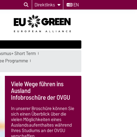
Direktlinks
EN
asmus+ Short Term
ree Programme
Viele Wege führen ins
Ausland
Infobroschüre der OVGU
In unserer Broschüre können Sie
sich einen Überblick über die
vielen Möglichkeiten eines
Auslandsaufenthaltes während
Ihres Studiums an der OVGU
verschaffen.