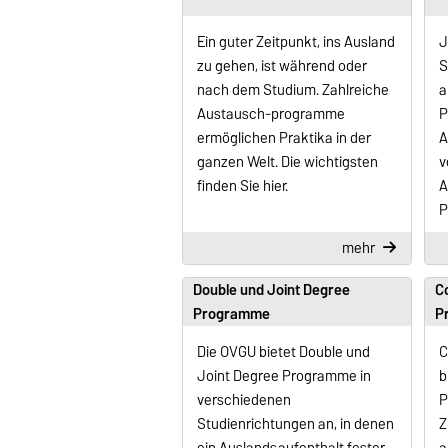
Ein guter Zeitpunkt, ins Ausland
J
zu gehen, ist während oder
S
nach dem Studium. Zahlreiche
a
Austausch-programme
P
ermöglichen Praktika in der
A
ganzen Welt. Die wichtigsten
v
finden Sie hier.
A
P
mehr
Double und Joint Degree
Co
Programme
P
Die OVGU bietet Double und
C
Joint Degree Programme in
b
verschiedenen
P
Studienrichtungen an, in denen
Z
ein Auslandsaufenthalt fester
a