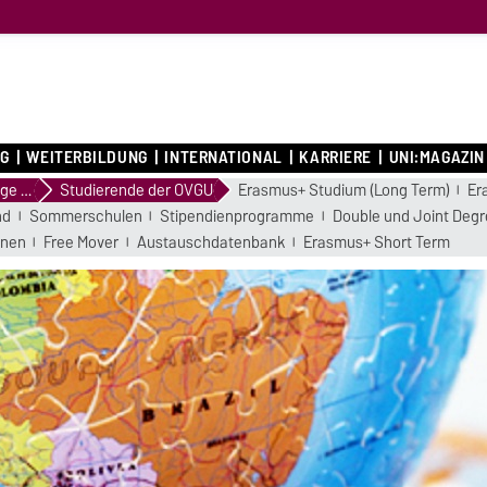
G
WEITERBILDUNG
INTERNATIONAL
KARRIERE
UNI:MAGAZIN
Outgoing - Wege in die Welt
Studierende der OVGU
Erasmus+ Studium (Long Term)
Er
nd
Sommerschulen
Stipendienprogramme
Double und Joint Deg
onen
Free Mover
Austauschdatenbank
Erasmus+ Short Term