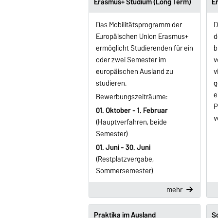
Erasmus+ Studium (Long Term)
E
Das Mobilitätsprogramm der
D
Europäischen Union Erasmus+
d
ermöglicht Studierenden für ein
b
oder zwei Semester im
v
europäischen Ausland zu
v
studieren.
g
e
Bewerbungszeiträume:
P
01. Oktober - 1. Februar
v
(Hauptverfahren, beide
Semester)
01. Juni - 30. Juni
(Restplatzvergabe,
Sommersemester)
mehr
Praktika im Ausland
S