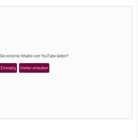
ie externe Inhalte von
YouTube
laden?
Einmalig
Immer erlauben