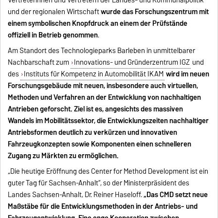
und der regionalen Wirtschaft
wurde das Forschungszentrum mit
einem symbolischen Knopfdruck an einem der Prüfstände
offiziell in Betrieb genommen
.
Am Standort des Technologieparks Barleben in unmittelbarer
Nachbarschaft zum
Innovations- und Gründerzentrum IGZ
und
des
Instituts für Kompetenz in Automobilität IKAM
wird im neuen
Forschungsgebäude mit neuen, insbesondere auch virtuellen,
Methoden und Verfahren an der Entwicklung von nachhaltigen
Antrieben geforscht. Ziel ist es, angesichts des massiven
Wandels im Mobilitätssektor, die Entwicklungszeiten nachhaltiger
Antriebsformen deutlich zu verkürzen und innovativen
Fahrzeugkonzepten sowie Komponenten einen schnelleren
Zugang zu Märkten zu ermöglichen.
„Die heutige Eröffnung des Center for Method Development ist ein
guter Tag für Sachsen-Anhalt“, so der Ministerpräsident des
Landes Sachsen-Anhalt, Dr. Reiner Haseloff.
„Das CMD setzt neue
Maßstäbe für die Entwicklungsmethoden in der Antriebs- und
Fahrzeugentwicklung. Eine enge Kooperation zwischen