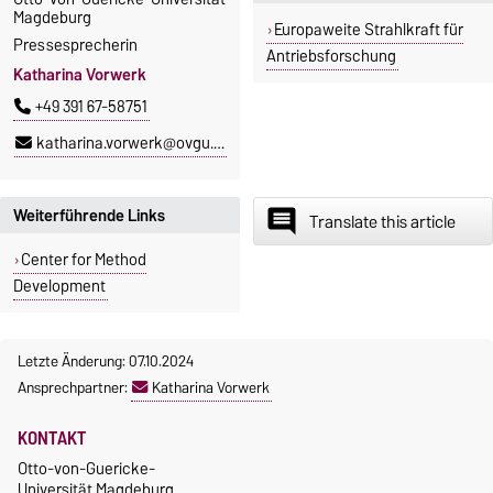
Magdeburg
Europaweite Strahlkraft für
Pressesprecherin
Antriebsforschung
Katharina Vorwerk
+49 391 67-58751
katharina.vorwerk@ovgu.de
Weiterführende Links
insert_comment
Translate this article
Center for Method
Development
Letzte Änderung: 07.10.2024
Ansprechpartner:
Katharina Vorwerk
KONTAKT
Otto-von-Guericke-
Universität Magdeburg