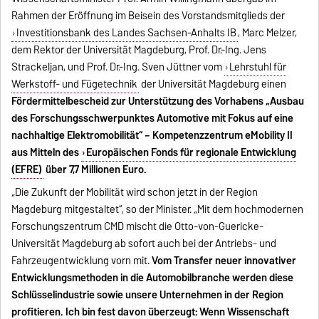
Rahmen der Eröffnung im Beisein des Vorstandsmitglieds der
Investitionsbank des Landes Sachsen-Anhalts IB
, Marc Melzer,
dem Rektor der Universität Magdeburg, Prof. Dr.-Ing. Jens
Strackeljan, und Prof. Dr.-Ing. Sven Jüttner vom
Lehrstuhl für
Werkstoff- und Fügetechnik
der Universität Magdeburg einen
F
ördermittelbescheid zur Unterstützung des Vorhabens „Ausbau
des Forschungsschwerpunktes Automotive mit Fokus auf eine
nachhaltige Elektromobilität“ – Kompetenzzentrum eMobility II
aus Mitteln des
Europäischen Fonds für regionale Entwicklung
(EFRE)
über 7,7 Millionen Euro
.
„Die Zukunft der Mobilität wird schon jetzt in der Region
Magdeburg mitgestaltet“, so der Minister. „Mit dem hochmodernen
Forschungszentrum CMD mischt die Otto-von-Guericke-
Universität Magdeburg ab sofort auch bei der Antriebs- und
Fahrzeugentwicklung vorn mit.
Vom Transfer neuer innovativer
Entwicklungsmethoden in die Automobilbranche werden diese
Schlüsselindustrie sowie unsere Unternehmen in der Region
profitieren. Ich bin fest davon überzeugt: Wenn Wissenschaft