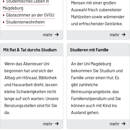
Studentisches Leben in
Mensen mit einer großen
Magdeburg
Auswahl frisch zubereiteter
Gästezimmer an der OVGU
Mahlzeiten sowie wärmender
Studentenwohnheim
und erfrischender Getränke.
mehr
mehr
Mit Rat & Tat durchs Studium
Studieren mit Familie
Wenn das Abenteuer Uni
An der Uni Magdeburg
begonnen hat und sich der
bekommen Sie Studium und
Alltag um Hörsaal, Bibliothek
Familie unter einen Hut: Es
und Hausarbeit dreht, lassen
gibt zahlreiche
kleine Schwierigkeiten nicht
Betreuungsangebote, das
lange auf sich warten. Unsere
Familien
­stipendium und Sie
Beratungsstellen sind für Sie
können auch mit Kind ins
da.
Ausland gehen.
mehr
mehr