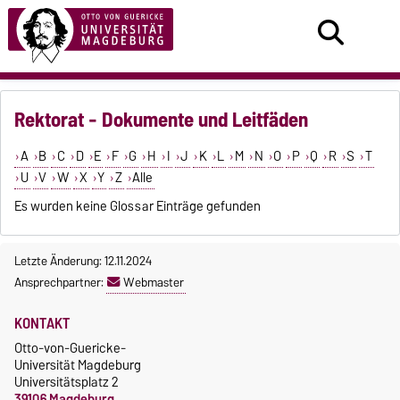
Rektorat - Dokumente und Leitfäden
A
B
C
D
E
F
G
H
I
J
K
L
M
N
O
P
Q
R
S
T
U
V
W
X
Y
Z
Alle
Es wurden keine Glossar Einträge gefunden
Letzte Änderung: 12.11.2024
Ansprechpartner:
Webmaster
KONTAKT
Otto-von-Guericke-
Universität Magdeburg
Universitätsplatz 2
39106 Magdeburg