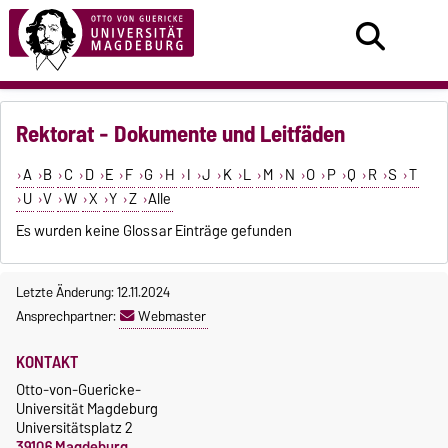
Rektorat - Dokumente und Leitfäden
A
B
C
D
E
F
G
H
I
J
K
L
M
N
O
P
Q
R
S
T
U
V
W
X
Y
Z
Alle
Es wurden keine Glossar Einträge gefunden
Letzte Änderung: 12.11.2024
Ansprechpartner:
Webmaster
KONTAKT
Otto-von-Guericke-
Universität Magdeburg
Universitätsplatz 2
39106 Magdeburg