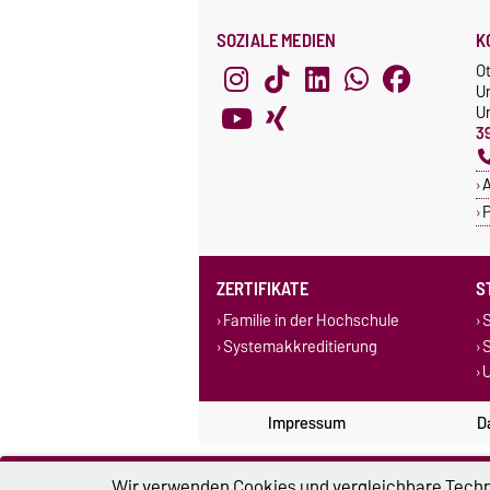
SOZIALE MEDIEN
K
O
U
Un
3
A
P
ZERTIFIKATE
S
Familie in der Hochschule
S
Systemakkreditierung
U
Impressum
D
Wir verwenden Cookies und vergleichbare Techno