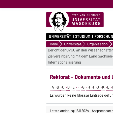
UNIVERSITÄT
STUDIUM
FORSCHUN
Home
Universität
Organisation
Bericht der OVGU an den Wissenschaftsr
Zielvereinbarung mit dem Land Sachsen
Internationalisierung
Rektorat - Dokumente und 
A
B
C
D
E
F
G
H
I
J
K
L
Es wurden keine Glossar Einträge gefu
Letzte Änderung: 12.11.2024
-
Ansprechpartn