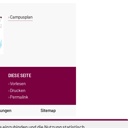
Campusplan
DIESE SEITE
Vorlesen
Drucken
Permalink
lungen
Sitemap
e einzubinden und die Nutzung statistisch