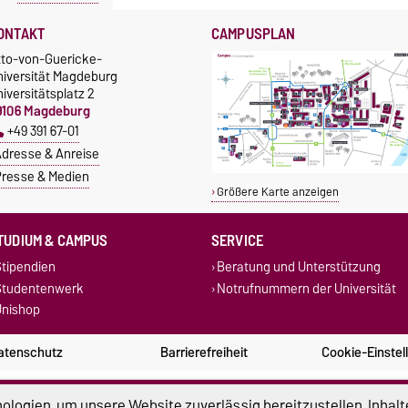
ONTAKT
CAMPUSPLAN
tto-von-Guericke-
niversität Magdeburg
iversitätsplatz 2
9106 Magdeburg
+49 391 67-01
dresse & Anreise
resse & Medien
Größere Karte anzeigen
TUDIUM & CAMPUS
SERVICE
tipendien
Beratung und Unterstützung
Studentenwerk
Notrufnummern der Universität
nishop
atenschutz
Barrierefreiheit
Cookie-Einstel
logien, um unsere Website zuverlässig bereitzustellen, Inhalt