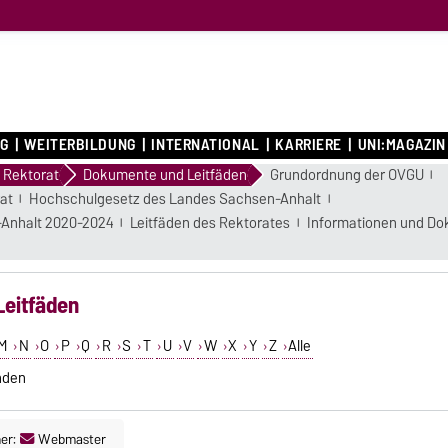
G
WEITERBILDUNG
INTERNATIONAL
KARRIERE
UNI:MAGAZIN
Rektorat
Dokumente und Leitfäden
Grundordnung der OVGU
at
Hochschulgesetz des Landes Sachsen-Anhalt
-Anhalt 2020-2024
Leitfäden des Rektorates
Informationen und Do
Leitfäden
M
N
O
P
Q
R
S
T
U
V
W
X
Y
Z
Alle
nden
er:
Webmaster