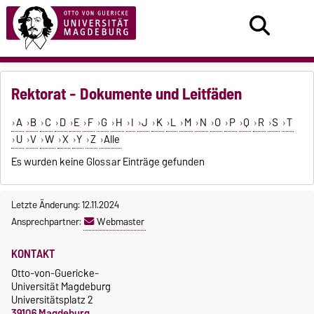
Rektorat - Dokumente und Leitfäden
A
B
C
D
E
F
G
H
I
J
K
L
M
N
O
P
Q
R
S
T
U
V
W
X
Y
Z
Alle
Es wurden keine Glossar Einträge gefunden
Letzte Änderung: 12.11.2024
Ansprechpartner:
Webmaster
KONTAKT
Otto-von-Guericke-
Universität Magdeburg
Universitätsplatz 2
39106 Magdeburg