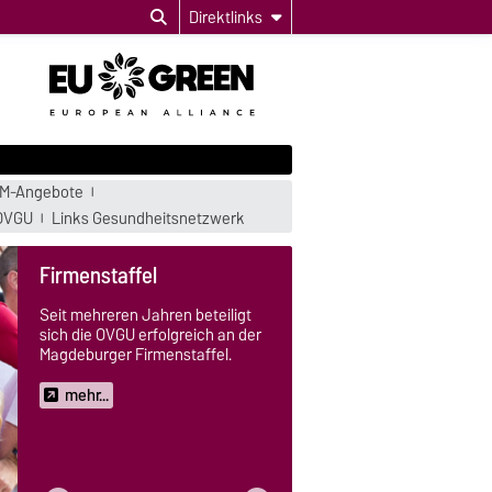
Direktlinks
M-Angebote
 OVGU
Links Gesundheitsnetzwerk
Gesundheits-Check-up
Im Rahmen von Gesundheits-
Check-ups können Sie Ihre
Körperwerte messen lassen und
erhalten eine individuelle
Beratung.