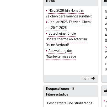
News
B
März 2026: Ein Monat im
D
Zeichen der Frauengesundheit
U
Januar 2026: Faszien-Check
u
am 29.01.2026
g
Gutscheine für die
A
Bodetaltherme ab sofort im
S
Online-Verkauf!
Ausweitung der
V
Mitarbeitermassage
W
v
G
mehr
Kooperationen mit
A
Fitnessstudios
Beschäftigte und Studierende
U