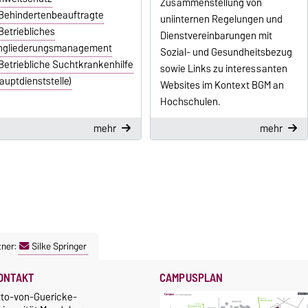
Zusammenstellung von
Behindertenbeauftragte
uniinternen Regelungen und
Betriebliches
Dienstvereinbarungen mit
ngliederungsmanagement
Sozial- und Gesundheitsbezug
Betriebliche Suchtkrankenhilfe
sowie Links zu interessanten
auptdienststelle)
Websites im Kontext BGM an
Hochschulen.
mehr
mehr
tner:
Silke Springer
ONTAKT
CAMPUSPLAN
tto-von-Guericke-