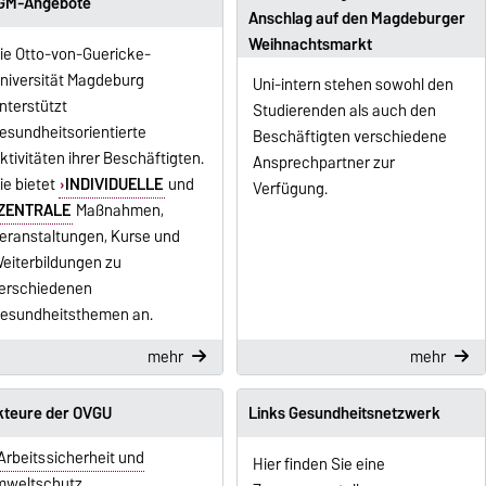
GM-Angebote
Anschlag auf den Magdeburger
Weihnachtsmarkt
ie Otto-von-Guericke-
niversität Magdeburg
Uni-intern stehen sowohl den
nterstützt
Studierenden als auch den
esundheitsorientierte
Beschäftigten verschiedene
ktivitäten ihrer Beschäftigten.
Ansprechpartner zur
ie bietet
INDIVIDUELLE
und
Verfügung.
ZENTRALE
Maßnahmen,
eranstaltungen, Kurse und
eiterbildungen zu
erschiedenen
esundheitsthemen an.
mehr
mehr
kteure der OVGU
Links Gesundheitsnetzwerk
Arbeitssicherheit und
Hier finden Sie eine
mweltschutz