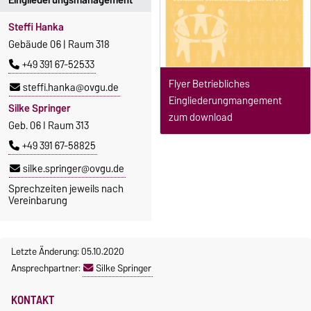
Eingliederungsmanagement
Steffi Hanka
Gebäude 06 | Raum 318
+49 391 67-52533
Flyer Betriebliches
steffi.hanka@ovgu.de
Eingliederungmangement
Silke Springer
zum download
Geb. 06 I Raum 313
+49 391 67-58825
silke.springer@ovgu.de
Sprechzeiten jeweils nach
Vereinbarung
Letzte Änderung: 05.10.2020
Ansprechpartner:
Silke Springer
KONTAKT