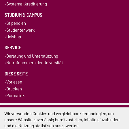
Systemakkreditierung
STUDIUM & CAMPUS
Stipendien
Studentenwerk
Unishop
SERVICE
Beratung und Unterstützung
Notrufnummern der Universität
DIESE SEITE
Vorlesen
Drucken
Permalink
Impressum
Wir verwenden Cookies und vergleichbare Technologien, um
unsere Website zuverlässig bereitzustellen, Inhalte einzubinden
Datenschutz
und die Nutzung statistisch auszuwerten.