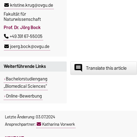
kristine.krug@ovgu.de
Fakultät für
Naturwissenschaft
Prof. Dr. Jörg Bock
+49 391 67-55005
joerg.bock@ovgu.de
Weiterführende Links
insert_comment
Translate this article
Bachelorstudiengang
„Biomedical Sciences“
Online-Bewerbung
Letzte Änderung: 03.07.2024
Ansprechpartner:
Katharina Vorwerk