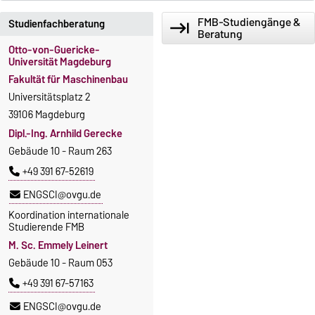
FMB-Studiengänge &
Studienfachberatung
keyboard_tab
Beratung
Otto-von-Guericke-
Universität Magdeburg
Fakultät für Maschinenbau
Universitätsplatz 2
39106 Magdeburg
Dipl.-Ing. Arnhild Gerecke
Gebäude 10 - Raum 263
+49 391 67-52619
ENGSCI@ovgu.de
Koordination internationale
Studierende FMB
M. Sc. Emmely Leinert
Gebäude 10 - Raum 053
+49 391 67-57163
ENGSCI@ovgu.de