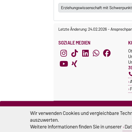
Erziehungswissenschaft mit Schwerpunkt
Letzte Änderung: 24.02.2026
-
Ansprechpar
SOZIALE MEDIEN
K
O
U
Un
3
A
P
ZERTIFIKATE
S
Wir verwenden Cookies und vergleichbare Techno
Familie in der Hochschule
S
auszuwerten.
Systemakkreditierung
Weitere Informationen finden Sie in unserer
Dat
U