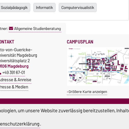
 Sozialpädagogik
Informatik
Computervisualistik
tner:
Allgemeine Studienberatung
ONTAKT
CAMPUSPLAN
tto-von-Guericke-
niversität Magdeburg
iversitätsplatz 2
9106 Magdeburg
+49 391 67-01
dresse & Anreise
resse & Medien
Größere Karte anzeigen
TUDIUM & CAMPUS
SERVICE
logien, um unsere Website zuverlässig bereitzustellen, Inhalt
tipendien
Beratung und Unterstützung
Studentenwerk
Notrufnummern der Universität
enschutzerklärung
.
nishop