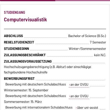
tief in die Welt der Computergrafik, Bildverarbeitung und Virtuellen
Realität ein.
STUDIENGANG
Computervisualistik
ABSCHLUSS
Bachelor of Science (B.Sc.)
REGELSTUDIENZEIT
7 Semester
STUDIENBEGINN
Winter-/Sommersemester
ZULASSUNGSBESCHRÄNKT
kein N.C.
ZULASSUNGSVORAUSSETZUNG
Hochschulzugangsberechtigung (z.B. Abitur) oder einschlägige
fachgebundene Hochschulreife
BEWERBUNGSFRIST
Bewerbung mit deutschem Schulabschluss
an der OVGU
Wintersemester: 15. September
Bewerbung mit deutschem Schulabschluss
an der OVGU
Sommersemester: 15. März
Bewerbung mit internationalem Schulabschluss
über uni-assist