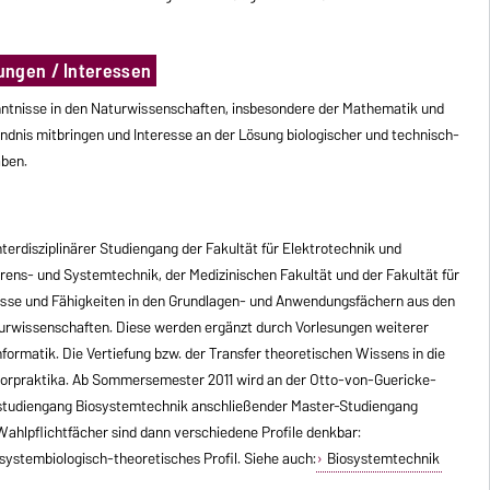
ungen / Interessen
enntnisse in den Naturwissenschaften, insbesondere der Mathematik und
ändnis mitbringen und Interesse an der Lösung biologischer und technisch-
aben.
terdisziplinärer Studiengang der Fakultät für Elektrotechnik und
hrens- und Systemtechnik, der Medizinischen Fakultät und der Fakultät für
isse und Fähigkeiten in den Grundlagen- und Anwendungsfächern aus den
urwissenschaften. Diese werden ergänzt durch Vorlesungen weiterer
formatik. Die Vertiefung bzw. der Transfer theoretischen Wissens in die
aborpraktika. Ab Sommersemester 2011 wird an der Otto-von-Guericke-
rstudiengang Biosystemtechnik anschließender Master-Studiengang
ahlpflichtfächer sind dann verschiedene Profile denkbar:
systembiologisch-theoretisches Profil. Siehe auch:
Biosystemtechnik