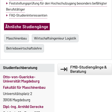
Feststellungsprüfung für den Hochschulzugang besonders befähigter
Berufstätiger
FAQ-Studieninteressenten
Ähnliche Studiengänge
Maschinenbau
Wirtschaftsingenieur Logistik
Betriebswirtschaftslehre
FMB-Studiengänge &
Studienfachberatung
keyboard_tab
Beratung
Otto-von-Guericke-
Universität Magdeburg
Fakultät für Maschinenbau
Universitätsplatz 2
39106 Magdeburg
Dipl.-Ing. Arnhild Gerecke