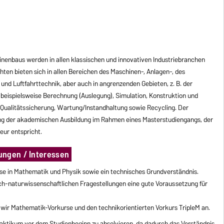
nenbaus werden in allen klassischen und innovativen Industriebranchen
ten bieten sich in allen Bereichen des Maschinen-, Anlagen-, des
und Luftfahrttechnik, aber auch in angrenzenden Gebieten, z. B. der
d beispielsweise Berechnung (Auslegung), Simulation, Konstruktion und
 Qualitätssicherung, Wartung/Instandhaltung sowie Recycling. Der
ung der akademischen Ausbildung im Rahmen eines Masterstudiengangs, der
ur entspricht.
ungen / Interessen
se in Mathematik und Physik sowie ein technisches Grundverständnis.
sch-naturwissenschaftlichen Fragestellungen eine gute Voraussetzung für
 wir Mathematik-Vorkurse und den technikorientierten Vorkurs TripleM an.
aktikum vor dem Studienbeginn zu absolvieren, da dadurch das Verständnis