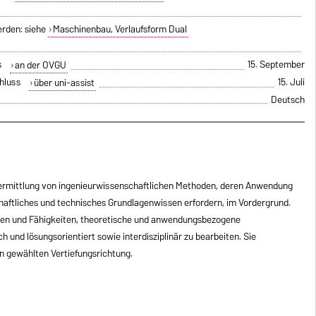
erden: siehe
Maschinenbau, Verlaufsform Dual
s
15. September
an der OVGU
hluss
15. Juli
über uni-assist
Deutsch
Vermittlung von ingenieurwissenschaftlichen Methoden, deren Anwendung
haftliches und technisches Grundlagenwissen erfordern, im Vordergrund.
sen und Fähigkeiten, theoretische und anwendungsbezogene
h und lösungsorientiert sowie interdisziplinär zu bearbeiten. Sie
nen gewählten Vertiefungsrichtung.