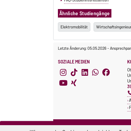
Ähnliche Studiengänge
Elektromobilität
Wirtschaftsingenieu
Letzte Änderung: 05.05.2026
-
Ansprechpar
SOZIALE MEDIEN
K
O
U
Un
3
A
P
ZERTIFIKATE
S