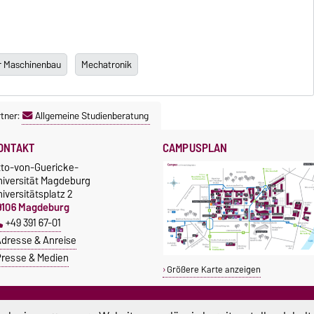
r Maschinenbau
Mechatronik
tner:
Allgemeine Studienberatung
ONTAKT
CAMPUSPLAN
tto-von-Guericke-
niversität Magdeburg
iversitätsplatz 2
9106 Magdeburg
+49 391 67-01
dresse & Anreise
resse & Medien
Größere Karte anzeigen
TUDIUM & CAMPUS
SERVICE