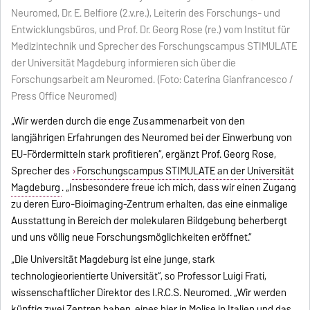
Neuromed, Dr. E. Belfiore (2.v.re.), Leiterin des Forschungs- und
Entwicklungsbüros, und Prof. Dr. Georg Rose (re.) vom Institut für
Medizintechnik und Sprecher des Forschungscampus STIMULATE
der Universität Magdeburg informieren sich über die
Forschungsarbeit am Neuromed. (Foto: Caterina Gianfrancesco /
Press Office Neuromed)
„Wir werden durch die enge Zusammenarbeit von den
langjährigen Erfahrungen des Neuromed bei der Einwerbung von
EU-Fördermitteln stark profitieren“, ergänzt Prof. Georg Rose,
Sprecher des
Forschungscampus STIMULATE an der Universität
Magdeburg
. „Insbesondere freue ich mich, dass wir einen Zugang
zu deren Euro-Bioimaging-Zentrum erhalten, das eine einmalige
Ausstattung in Bereich der molekularen Bildgebung beherbergt
und uns völlig neue Forschungsmöglichkeiten eröffnet.“
„Die Universität Magdeburg ist eine junge, stark
technologieorientierte Universität“, so Professor Luigi Frati,
wissenschaftlicher Direktor des I.R.C.S. Neuromed. „Wir werden
künftig zwei Zentren haben, eines hier in Molise in Italien und das