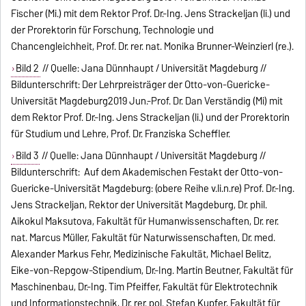
Fischer (Mi.) mit dem Rektor Prof. Dr.-Ing. Jens Strackeljan (li.) und
der Prorektorin für Forschung, Technologie und
Chancengleichheit, Prof. Dr. rer. nat. Monika Brunner-Weinzierl (re.).
Bild 2
// Quelle: Jana Dünnhaupt / Universität Magdeburg //
Bildunterschrift: Der Lehrpreisträger der Otto-von-Guericke-
Universität Magdeburg2019 Jun.-Prof. Dr. Dan Verständig (Mi) mit
dem Rektor Prof. Dr.-Ing. Jens Strackeljan (li.) und der Prorektorin
für Studium und Lehre, Prof. Dr. Franziska Scheffler.
Bild 3
// Quelle: Jana Dünnhaupt / Universität Magdeburg //
Bildunterschrift: Auf dem Akademischen Festakt der Otto-von-
Guericke-Universität Magdeburg: (obere Reihe v.li.n.re) Prof. Dr.-Ing.
Jens Strackeljan, Rektor der Universität Magdeburg, Dr. phil.
Aikokul Maksutova, Fakultät für Humanwissenschaften, Dr. rer.
nat. Marcus Müller, Fakultät für Naturwissenschaften, Dr. med.
Alexander Markus Fehr, Medizinische Fakultät, Michael Belitz,
Eike-von-Repgow-Stipendium, Dr.-Ing. Martin Beutner, Fakultät für
Maschinenbau, Dr.-Ing. Tim Pfeiffer, Fakultät für Elektrotechnik
und Informationstechnik, Dr. rer. pol. Stefan Kupfer, Fakultät für