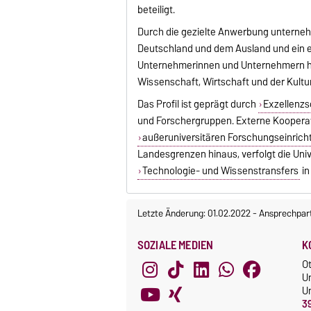
beteiligt.
Durch die gezielte Anwerbung unterne
Deutschland und dem Ausland und ein 
Unternehmerinnen und Unternehmern her
Wissenschaft, Wirtschaft und der Kultu
Das Profil ist geprägt durch
Exzellenz
und
Forschergruppen
. Externe Kooper
außeruniversitären Forschungseinric
Landesgrenzen hinaus, verfolgt die Uni
Technologie- und Wissenstransfers
in
Letzte Änderung: 01.02.2022
-
Ansprechpar
SOZIALE MEDIEN
K
O
U
Un
3