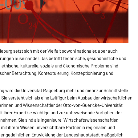
burg setzt sich mit der Vielfalt sowohl nationaler, aber auch
erungen auseinander. Das betrifft technische, gesundheitliche und
 ethische, kulturelle, soziale und ökonomische Probleme sind
cher Betrachtung, Kontextuierung, Konzeptionierung und
ng wird die Universität Magdeburg mehr und mehr zur Schnittstelle
ie versteht sich als eine Leitfigur beim Ausbau der wirtschaftlichen
erinnen und Wissenschaftler der Otto-von-Guericke-Universität
t ihrer Expertise wichtige und zukunftsweisende Vorhaben der
nehmen. Sie sind als Ingenieure, Wirtschaftswissenschaftler,
r mit ihrem Wissen unverzichtbare Partner in regionalen und
der gedeihlichen Entwicklung der Landeshauptstadt maßgeblich