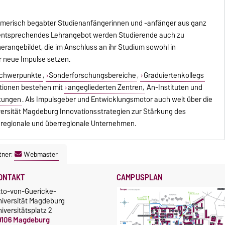
hmerisch begabter Studienanfängerinnen und -anfänger aus ganz
entsprechendes Lehrangebot werden Studierende auch zu
angebildet, die im Anschluss an ihr Studium sowohl in
r neue Impulse setzen.
schwerpunkte
,
Sonderforschungsbereiche
,
Graduiertenkollegs
ationen bestehen mit
angegliederten Zentren,
An-Instituten und
htungen
. Als Impulsgeber und Entwicklungsmotor auch weit über die
versität Magdeburg Innovationsstrategien zur Stärkung des
 regionale und überregionale Unternehmen.
tner:
Webmaster
ONTAKT
CAMPUSPLAN
tto-von-Guericke-
niversität Magdeburg
iversitätsplatz 2
9106 Magdeburg