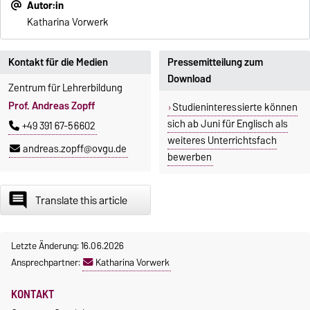
Autor:in
Katharina Vorwerk
Kontakt für die Medien
Pressemitteilung zum
Download
Zentrum für Lehrerbildung
Prof. Andreas Zopff
Studieninteressierte können
sich ab Juni für Englisch als
+49 391 67-56602
weiteres Unterrichtsfach
andreas.zopff@ovgu.de
bewerben
insert_comment
Translate this article
Letzte Änderung: 16.06.2026
Ansprechpartner:
Katharina Vorwerk
KONTAKT