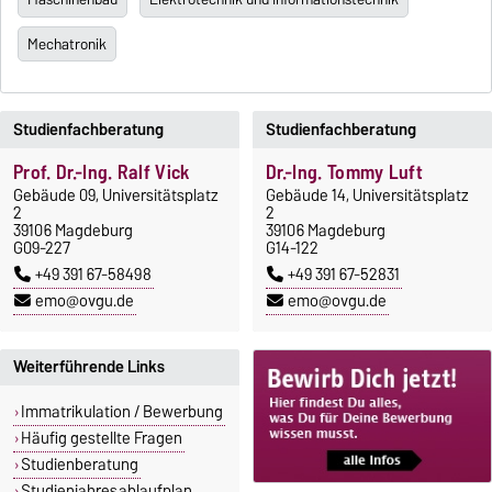
Mechatronik
Studienfachberatung
Studienfachberatung
Prof. Dr.-Ing. Ralf Vick
Dr.-Ing. Tommy Luft
Gebäude 09, Universitätsplatz
Gebäude 14, Universitätsplatz
2
2
39106 Magdeburg
39106 Magdeburg
G09-227
G14-122
+49 391 67-58498
+49 391 67-52831
emo@ovgu.de
emo@ovgu.de
Weiterführende Links
Immatrikulation / Bewerbung
Häufig gestellte Fragen
Studienberatung
Studienjahresablaufplan