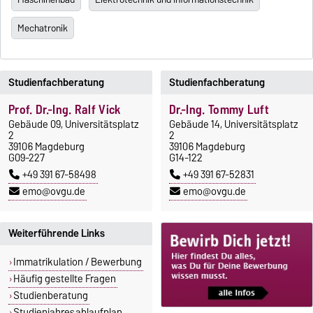
Mechatronik
Studienfachberatung
Studienfachberatung
Prof. Dr.-Ing. Ralf Vick
Dr.-Ing. Tommy Luft
Gebäude 09, Universitätsplatz
Gebäude 14, Universitätsplatz
2
2
39106 Magdeburg
39106 Magdeburg
G09-227
G14-122
+49 391 67-58498
+49 391 67-52831
emo@ovgu.de
emo@ovgu.de
Weiterführende Links
Immatrikulation / Bewerbung
Häufig gestellte Fragen
Studienberatung
Studienjahresablaufplan