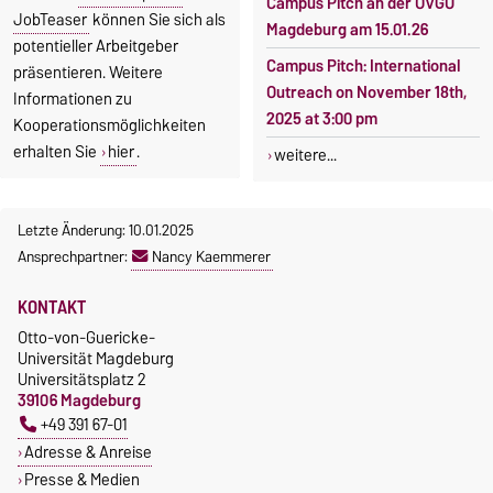
Campus Pitch an der OVGU
JobTeaser
können Sie sich als
Magdeburg am 15.01.26
potentieller Arbeitgeber
Campus Pitch: International
präsentieren. Weitere
Outreach on November 18th,
Informationen zu
2025 at 3:00 pm
Kooperationsmöglichkeiten
erhalten Sie
hier
.
weitere...
Letzte Änderung: 10.01.2025
Ansprechpartner:
Nancy Kaemmerer
KONTAKT
Otto-von-Guericke-
Universität Magdeburg
Universitätsplatz 2
39106 Magdeburg
+49 391 67-01
Adresse & Anreise
Presse & Medien