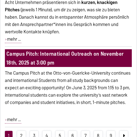
Acht Unternehmen präsentieren sich in
kurzen, knackigen
Pitches
(jeweils 1 Minute), um dir zu zeigen, was sie zu bieten
haben. Danach kannst du in entspannter Atmosphäre persönlich
mit den Ansprechpartner*innen ins Gespräch kommen und
wertvolle Kontakte knüpfen.
mehr ...
Campus Pitch: International Outreach on November
18th, 2025 at 3:00 pm
The Campus Pitch at the Otto-von-Guericke-University continues
and international Students from all study backgrounds can
expect an exciting opportunity! On June 3, 2025 from 1:15 to 3 pm,
international students can explore the university’s vast network
of companies and student initiatives, in short, 1-minute pitches.
mehr ...
1
2
3
4
5
6
7
8
9