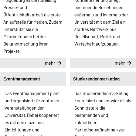
Magdeburg ist die Abteilung
Kontakte her und pflegt
Presse- und
bestehende Beziehungen
Öffentlichkeitsarbeit die erste
außerhalb und innerhalb der
Anlaufstelle für Medien. Zudem
Universität mit dem Ziel ein
unterstützt sie die
starkes Netzwerk aus
Mitarbeitenden bei der
Gesellschaft, Politik und
Bekanntmachung ihrer
Wirtschaft aufzubauen.
Projekte.
mehr
mehr
Eventmanagement
Studierendenmarketing
Das Eventmanagement plant
Das Studierendenmarketing
und organisiert die zentralen
koordiniert und entwickelt als
Veranstaltungen der
Schnittstelle die
Universität. Dabei kooperiert
bestehenden und
es mit den einzelnen
zukünftigen
Einrichtungen und
Marketingmaßnahmen zur