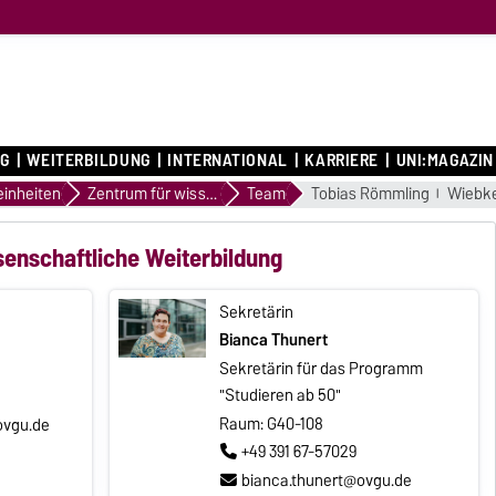
G
WEITERBILDUNG
INTERNATIONAL
KARRIERE
UNI:MAGAZIN
einheiten
Zentrum für wissenschaftliche Weiterbildung
Team
Tobias Römmling
Wiebk
enschaftliche Weiterbildung
Sekretärin
Bianca Thunert
Sekretärin für das Programm
"Studieren ab 50"
Raum: G40-108
vgu.de
+49 391 67-57029
bianca.thunert@ovgu.de