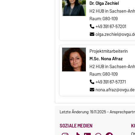
Dr. Olga Zechiel
H2 HUB in Sachsen-Anh
Raum: G80-109
+49 391 67-57201
olga.zechiel@ovgu.d
Projektmitarbeiterin
M.Sc. Nona Afraz
H2 HUB in Sachsen-Anh
Raum: G80-109
+49 391 67-57371
nona.afraz@ovgu.de
Letzte Änderung: 19.11.2025
-
Ansprechpartn
SOZIALE MEDIEN
K
O