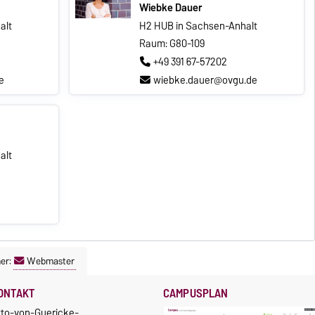
Wiebke Dauer
alt
H2 HUB in Sachsen-Anhalt
Raum: G80-109
+49 391 67-57202
e
wiebke.dauer@ovgu.de
alt
er:
Webmaster
ONTAKT
CAMPUSPLAN
tto-von-Guericke-