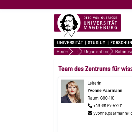
UNIVERSITÄT
STUDIUM
FORSCHUN
Home
Universität
Organisation
Betriebs
Team des Zentrums für wiss
Leiterin
Yvonne Paarmann
Raum: G80-110
+49 391 67-57211
yvonne.paarmann@o