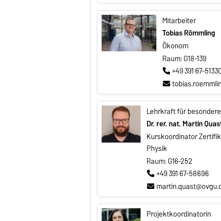
Mitarbeiter
Tobias Römmling
Ökonom
Raum: G18-139
+49 391 67-5133
tobias.roemml
Lehrkraft für besonder
Dr. rer. nat. Martin Quas
Kurskoordinator Zertifi
Physik
Raum: G16-252
+49 391 67-58696
martin.quast@ovgu.
Projektkoordinatorin