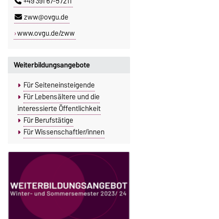
+49 391 67-57211
zww@ovgu.de
www.ovgu.de/zww
Weiterbildungsangebote
Für Seiteneinsteigende
Für Lebensältere und die
interessierte Öffentlichkeit
Für Berufstätige
Für Wissenschaftler/innen