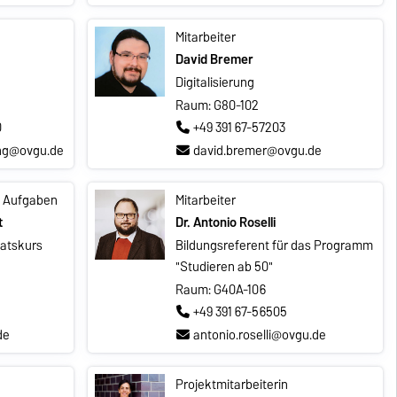
Mitarbeiter
David Bremer
Digitalisierung
Raum: G80-102
0
+49 391 67-57203
ing@ovgu.de
david.bremer@ovgu.de
e Aufgaben
Mitarbeiter
t
Dr. Antonio Roselli
katskurs
Bildungsreferent für das Programm
"Studieren ab 50"
Raum: G40A-106
+49 391 67-56505
de
antonio.roselli@ovgu.de
Projektmitarbeiterin