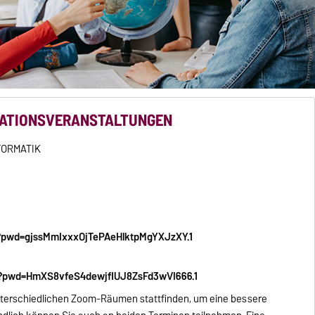
MATIONSVERANSTALTUNGEN
FORMATIK
22?pwd=gjssMmIxxxOjTePAeHlktpMgYXJzXY.1
19?pwd=HmXS8vfeS4dewjflUJ8ZsFd3wVI666.1
nterschiedlichen Zoom-Räumen stattfinden, um eine bessere