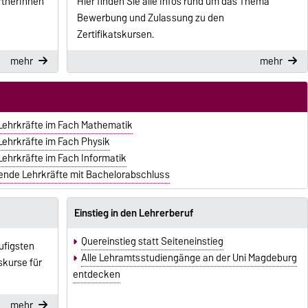
rtnerInnen
Hier finden Sie alle Infos rund um das Thema
Bewerbung und Zulassung zu den
Zertifikatskursen.
mehr
mehr
e Lehrkräfte im Fach Mathematik
 Lehrkräfte im Fach Physik
 Lehrkräfte im Fach Informatik
igende Lehrkräfte mit Bachelorabschluss
Einstieg in den Lehrerberuf
Quereinstieg statt Seiteneinstieg
ufigsten
Alle Lehramtsstudiengänge an der Uni Magdeburg
skurse für
entdecken
mehr