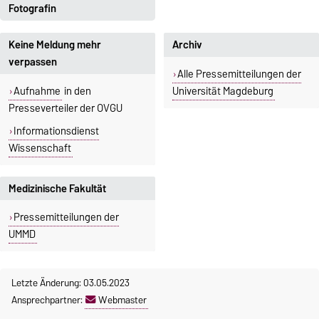
Fotografin
Isabell Meißner
Ina Bauth
Gebäude 18, Raum 118
Gebäude 18, Raum 118
Jana Dünnhaupt
Keine Meldung mehr
Archiv
+49 391 67-58034
Gebäude 18, Raum 113
+49 391 67-54693
verpassen
Alle Pressemitteilungen der
isabell.meissner@ovgu.de
+49 391 67-52289
ina.bauth@ovgu.de
Aufnahme
in den
Universität Magdeburg
jana.duennhaupt@ovgu.de
Presseverteiler der OVGU
Informationsdienst
Wissenschaft
Medizinische Fakultät
Pressemitteilungen der
UMMD
Letzte Änderung: 03.05.2023
Ansprechpartner:
Webmaster