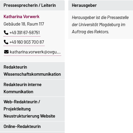
Pressesprecherin / Leiterin
Herausgeber
Katharina Vorwerk
Herausgeber ist die Pressestelle
Gebäude 18, Raum 117
der Universität Magdeburg im
Auftrag des Rektors.
+49 391 67-58751
+49 160 903 700 87
katharina.vorwerk@ovgu.de
Redakteurin
Wissenschaftskommunikation
Redakteurin interne
Lisa Baaske
Kommunikation
Gebäude 18, Raum 118
Web-Redakteurin /
+49 391 67-52377
Ines Perl
Projektleitung
Gebäude 18, Raum 132
lisa.baaske@ovgu.de
Neustrukturierung Website
+49 391 67-52276
Online-Redakteurin
bis auf Weiteres nicht
ines.perl@ovgu.de
erreichbar