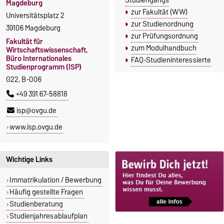
Studiengangs
Magdeburg
zur Fakultät (WW)
Universitätsplatz 2
zur Studienordnung
39106 Magdeburg
zur Prüfungsordnung
Fakultät für
zum Modulhandbuch
Wirtschaftswissenschaft,
Büro Internationales
FAQ-Studieninteressierte
Studienprogramm (ISP)
G22, B-006
+49 391 67-58818
isp@ovgu.de
www.isp.ovgu.de
Wichtige Links
Immatrikulation / Bewerbung
Häufig gestellte Fragen
Studienberatung
Studienjahresablaufplan