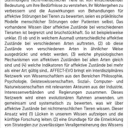
Stimmungen) nicht-menschlicher Tiere ist von entscheidender
Bedeutung, um ihre Bedürfnisse zu verstehen, ihr Wohlergehen zu
verbessern und die Auswirkungen von Behandlungen für
affektive Störungen bei Tieren zu bewerten, seien es präklinische
Modelle menschlicher Störungen oder Patienten selbst. Das
vorhandene Wissen über affektive Zustände bei verschiedenen
Tierarten ist begrenzt und bruchstückhaft. So ist beispielsweise
unklar, (1) ob und in welchem Ausmaß unterschiedliche affektive
Zustände bei verschiedenen Arten auftreten, (2) ob diese
Zustände von verschiedenen Arten in ähnlicher Weise
ausgedrückt und erlebt werden, (3) welche physiologischen
Mechanismen von affektiven Zuständen bei allen Arten gleich
sind und (4) welche Indikatoren für affektive Zustände bei mehr
als einer Art gültig sind., AFFECT-EVO bringt ein interdisziplinäres
Netzwerk von Wissenschaftlern aus den Bereichen Philosophie,
Psychologie, Geisteswissenschaften, Sozial-, Computer- und
Naturwissenschaften mit relevanten Akteuren aus der Industrie,
Interessenverbänden und Regierungen zusammen. Dieses
Netzwerk wird einen evolutionären Rahmen anwenden, um
gemeinsam und systematisch zu bewerten, was wir über
affektive Zustände bei nichtmenschlichen Tieren wissen. Dieser
Ansatz wird (1) Lücken in unserem Wissen aufzeigen und die
künftige Forschung leiten; (2) eine Grundlage für die Entwicklung
von Strategien zur zuverlässigen Verallgemeinerung des Wissens