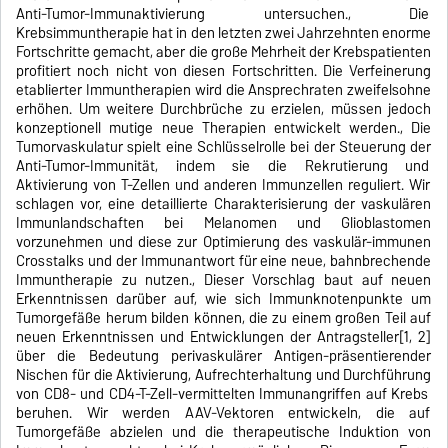
Anti-Tumor-Immunaktivierung untersuchen., Die
Krebsimmuntherapie hat in den letzten zwei Jahrzehnten enorme
Fortschritte gemacht, aber die große Mehrheit der Krebspatienten
profitiert noch nicht von diesen Fortschritten. Die Verfeinerung
etablierter Immuntherapien wird die Ansprechraten zweifelsohne
erhöhen. Um weitere Durchbrüche zu erzielen, müssen jedoch
konzeptionell mutige neue Therapien entwickelt werden., Die
Tumorvaskulatur spielt eine Schlüsselrolle bei der Steuerung der
Anti-Tumor-Immunität, indem sie die Rekrutierung und
Aktivierung von T-Zellen und anderen Immunzellen reguliert. Wir
schlagen vor, eine detaillierte Charakterisierung der vaskulären
Immunlandschaften bei Melanomen und Glioblastomen
vorzunehmen und diese zur Optimierung des vaskulär-immunen
Crosstalks und der Immunantwort für eine neue, bahnbrechende
Immuntherapie zu nutzen., Dieser Vorschlag baut auf neuen
Erkenntnissen darüber auf, wie sich Immunknotenpunkte um
Tumorgefäße herum bilden können, die zu einem großen Teil auf
neuen Erkenntnissen und Entwicklungen der Antragsteller[1, 2]
über die Bedeutung perivaskulärer Antigen-präsentierender
Nischen für die Aktivierung, Aufrechterhaltung und Durchführung
von CD8- und CD4-T-Zell-vermittelten Immunangriffen auf Krebs
beruhen. Wir werden AAV-Vektoren entwickeln, die auf
Tumorgefäße abzielen und die therapeutische Induktion von