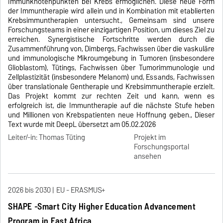
Immunknotenpunkten bei Krebs ermöglichen. Diese neue Form
der Immuntherapie wird allein und in Kombination mit etablierten
Krebsimmuntherapien untersucht., Gemeinsam sind unsere
Forschungsteams in einer einzigartigen Position, um dieses Ziel zu
erreichen. Synergistische Fortschritte werden durch die
Zusammenführung von, Dimbergs, Fachwissen über die vaskuläre
und immunologische Mikroumgebung in Tumoren (insbesondere
Glioblastom), Tütings, Fachwissen über Tumorimmunologie und
Zellplastizität (insbesondere Melanom) und, Essands, Fachwissen
über translationale Gentherapie und Krebsimmuntherapie erzielt.
Das Projekt kommt zur rechten Zeit und kann, wenn es
erfolgreich ist, die Immuntherapie auf die nächste Stufe heben
und Millionen von Krebspatienten neue Hoffnung geben., Dieser
Text wurde mit DeepL übersetzt am 05.02.2026
Leiter/-in: Thomas Tüting
Projekt im
Forschungsportal
ansehen
2026 bis 2030
EU - ERASMUS+
SHAPE -Smart City Higher Education Advancement
Program in East Africa