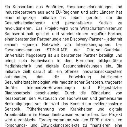
Ein Konsortium aus Behörden, Forschungseinrichtungen und
Industriepartnern aus acht EU-Regionen und acht Ländern hat
eine ehrgeizige Initiative ins Leben gerufen, um die
Gesundheitsdiagnostik und personalisierte Medizin zu
revolutionieren., Das Projekt wird vom Wirtschaftsministerium
Sachsen-Anhalt geleitet und vereint sieben reguläre Partner,
einen beratenden Partner und einen Discovery-Partner – jeder mit
seinem eigenen Netzwerk von Interessengruppen. Der
Forschungscampus STIMULATE der Otto-von-Guericke-
Universität Magdeburg ist als beratender Partner beteiligt und
bringt sein Fachwissen in den Bereichen bildgestützte
Medizintechnik und digitale Gesundheitslösungen ein., Die
Initiative zielt darauf ab, ein offenes Innovationsökosystem
aufzubauen, das die Entwicklung intelligenter
Gesundheitstechnologien wie medizinischer Sensoren, tragbarer
Geräte, Telemedizin-Anwendungen und KI-gestützter
Diagnosetools beschleunigt. Durch die Bündelung von
Ressourcen, den Austausch von Fachwissen und gemeinsame
Besichtigungen vor Ort wird das Konsortium evidenzbasierte
Sensorik, Früherkennung von Krankheiten und digitale
Arbeitsabläufe im Gesundheitswesen vorantreiben. Das Projekt
wird europäische Förderprogramme wie den EFRE nutzen, um
Forschungs- und Entwicklungsprojekte zu finanzieren, eine