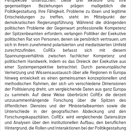
Perspektive untersuchen. Diese drei Akteure und ihre
gegenseitigen Beziehungen prägen maßgeblich die
Politikgestaltung. Ihre Fähigkeit, Probleme zu lösen und legitime
Entscheidungen zu treffen, steht im Mittelpunkt der
demokratischen Regierungsführung. Während die drängenden
politischen Probleme der Gegenwart professionelle Kompetenz
der Spitzenbeamten erfordern, verlangen Politiker der Exekutive
politischen Rat von Personen, denen sie persönlich vertrauen, um
sich in ihrem zunehmend polarisierten und mediatisierten Umfeld
zurechtzufinden. CoREx befasst sich mit diesem
Spannungsverhältnis zwischen fachlicher Kompetenz und
politischem Handwerk, indem es das Dreieck der Exekutive aus
einer Systemperspektive betrachtet. Durch paneuropäische
Vernetzung und Wissensaustausch über alle Regionen in Europa
hinweg entwickelt es einen gemeinsamen konzeptionellen und
methodischen Rahmen, der sich um verschiedene Dimensionen
der Politisierung dreht, um vergleichende Daten aus ganz Europa
zu sammeln. Auf diese Weise überbrückt CoREx die derzeit
unzusammenhängende Forschung über die Spitzen des
öffentlichen Dienstes und der Ministerialbeamten sowie die
Unterschiede in der geografischen Abdeckung und den
Forschungskapazitäten. CoREx wird vergleichende Datensätze
und Analysen über den institutionellen Aufbau, den beruflichen
Hintergrund, die Rollen und Interaktionen bei der Politikgestaltung