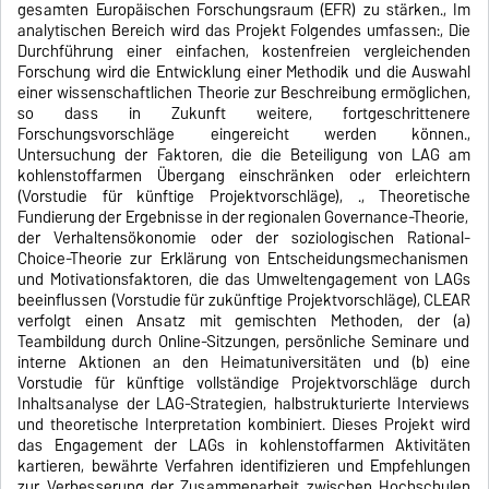
gesamten Europäischen Forschungsraum (EFR) zu stärken., Im
analytischen Bereich wird das Projekt Folgendes umfassen:, Die
Durchführung einer einfachen, kostenfreien vergleichenden
Forschung wird die Entwicklung einer Methodik und die Auswahl
einer wissenschaftlichen Theorie zur Beschreibung ermöglichen,
so dass in Zukunft weitere, fortgeschrittenere
Forschungsvorschläge eingereicht werden können.,
Untersuchung der Faktoren, die die Beteiligung von LAG am
kohlenstoffarmen Übergang einschränken oder erleichtern
(Vorstudie für künftige Projektvorschläge), ., Theoretische
Fundierung der Ergebnisse in der regionalen Governance-Theorie,
der Verhaltensökonomie oder der soziologischen Rational-
Choice-Theorie zur Erklärung von Entscheidungsmechanismen
und Motivationsfaktoren, die das Umweltengagement von LAGs
beeinflussen (Vorstudie für zukünftige Projektvorschläge), CLEAR
verfolgt einen Ansatz mit gemischten Methoden, der (a)
Teambildung durch Online-Sitzungen, persönliche Seminare und
interne Aktionen an den Heimatuniversitäten und (b) eine
Vorstudie für künftige vollständige Projektvorschläge durch
Inhaltsanalyse der LAG-Strategien, halbstrukturierte Interviews
und theoretische Interpretation kombiniert. Dieses Projekt wird
das Engagement der LAGs in kohlenstoffarmen Aktivitäten
kartieren, bewährte Verfahren identifizieren und Empfehlungen
zur Verbesserung der Zusammenarbeit zwischen Hochschulen