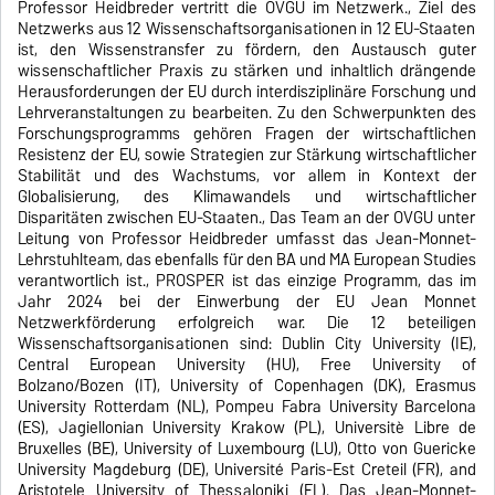
Professor Heidbreder vertritt die OVGU im Netzwerk., Ziel des
Netzwerks aus 12 Wissenschaftsorganisationen in 12 EU-Staaten
ist, den Wissenstransfer zu fördern, den Austausch guter
wissenschaftlicher Praxis zu stärken und inhaltlich drängende
Herausforderungen der EU durch interdisziplinäre Forschung und
Lehrveranstaltungen zu bearbeiten. Zu den Schwerpunkten des
Forschungsprogramms gehören Fragen der wirtschaftlichen
Resistenz der EU, sowie Strategien zur Stärkung wirtschaftlicher
Stabilität und des Wachstums, vor allem in Kontext der
Globalisierung, des Klimawandels und wirtschaftlicher
Disparitäten zwischen EU-Staaten., Das Team an der OVGU unter
Leitung von Professor Heidbreder umfasst das Jean-Monnet-
Lehrstuhlteam, das ebenfalls für den BA und MA European Studies
verantwortlich ist., PROSPER ist das einzige Programm, das im
Jahr 2024 bei der Einwerbung der EU Jean Monnet
Netzwerkförderung erfolgreich war. Die 12 beteiligen
Wissenschaftsorganisationen sind: Dublin City University (IE),
Central European University (HU), Free University of
Bolzano/Bozen (IT), University of Copenhagen (DK), Erasmus
University Rotterdam (NL), Pompeu Fabra University Barcelona
(ES), Jagiellonian University Krakow (PL), Universitè Libre de
Bruxelles (BE), University of Luxembourg (LU), Otto von Guericke
University Magdeburg (DE), Université Paris-Est Creteil (FR), and
Aristotele University of Thessaloniki (EL). Das Jean-Monnet-