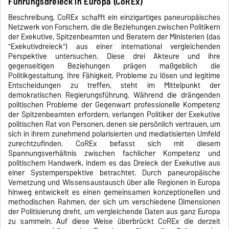
Führungsdreieck in Europa (CoREx)
Beschreibung, CoREx schafft ein einzigartiges paneuropäisches
Netzwerk von Forschern, die die Beziehungen zwischen Politikern
der Exekutive, Spitzenbeamten und Beratern der Ministerien (das
"Exekutivdreieck") aus einer international vergleichenden
Perspektive untersuchen. Diese drei Akteure und ihre
gegenseitigen Beziehungen prägen maßgeblich die
Politikgestaltung. Ihre Fähigkeit, Probleme zu lösen und legitime
Entscheidungen zu treffen, steht im Mittelpunkt der
demokratischen Regierungsführung. Während die drängenden
politischen Probleme der Gegenwart professionelle Kompetenz
der Spitzenbeamten erfordern, verlangen Politiker der Exekutive
politischen Rat von Personen, denen sie persönlich vertrauen, um
sich in ihrem zunehmend polarisierten und mediatisierten Umfeld
zurechtzufinden. CoREx befasst sich mit diesem
Spannungsverhältnis zwischen fachlicher Kompetenz und
politischem Handwerk, indem es das Dreieck der Exekutive aus
einer Systemperspektive betrachtet. Durch paneuropäische
Vernetzung und Wissensaustausch über alle Regionen in Europa
hinweg entwickelt es einen gemeinsamen konzeptionellen und
methodischen Rahmen, der sich um verschiedene Dimensionen
der Politisierung dreht, um vergleichende Daten aus ganz Europa
zu sammeln. Auf diese Weise überbrückt CoREx die derzeit