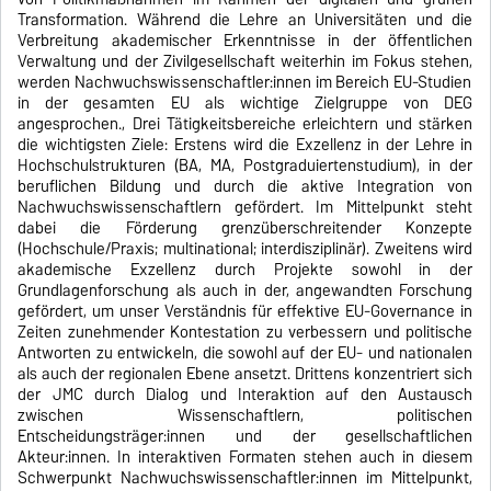
Transformation. Während die Lehre an Universitäten und die
Verbreitung akademischer Erkenntnisse in der öffentlichen
Verwaltung und der Zivilgesellschaft weiterhin im Fokus stehen,
werden Nachwuchswissenschaftler:innen im Bereich EU-Studien
in der gesamten EU als wichtige Zielgruppe von DEG
angesprochen., Drei Tätigkeitsbereiche erleichtern und stärken
die wichtigsten Ziele: Erstens wird die Exzellenz in der Lehre in
Hochschulstrukturen (BA, MA, Postgraduiertenstudium), in der
beruflichen Bildung und durch die aktive Integration von
Nachwuchswissenschaftlern gefördert. Im Mittelpunkt steht
dabei die Förderung grenzüberschreitender Konzepte
(Hochschule/Praxis; multinational; interdisziplinär). Zweitens wird
akademische Exzellenz durch Projekte sowohl in der
Grundlagenforschung als auch in der, angewandten Forschung
gefördert, um unser Verständnis für effektive EU-Governance in
Zeiten zunehmender Kontestation zu verbessern und politische
Antworten zu entwickeln, die sowohl auf der EU- und nationalen
als auch der regionalen Ebene ansetzt. Drittens konzentriert sich
der JMC durch Dialog und Interaktion auf den Austausch
zwischen Wissenschaftlern, politischen
Entscheidungsträger:innen und der gesellschaftlichen
Akteur:innen. In interaktiven Formaten stehen auch in diesem
Schwerpunkt Nachwuchswissenschaftler:innen im Mittelpunkt,