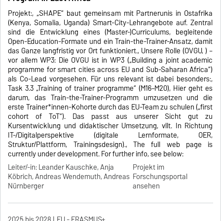
Projekt:, „SHAPE“ baut gemeinsam mit Partnerunis in Ostafrika
(Kenya, Somalia, Uganda) Smart-City-Lehrangebote auf. Zentral
sind die Entwicklung eines (Master-)Curriculums, begleitende
Open-Education-Formate und ein Train-the-Trainer-Ansatz, damit
das Ganze langfristig vor Ort funktioniert., Unsere Rolle (OVGU, ) –
vor allem WP3: Die OVGU ist in WP3 („Building a joint academic
programme for smart cities across EU and Sub-Saharan Africa“)
als Co-Lead vorgesehen. Für uns relevant ist dabei besonders:,
Task 3.3 „Training of trainer programme“ (M16–M20), Hier geht es
darum, das Train-the-Trainer-Programm umzusetzen und die
erste Trainer*innen-Kohorte durch das EU-Team zu schulen („first
cohort of ToT“). Das passt aus unserer Sicht gut zu
Kursentwicklung und didaktischer Umsetzung, vllt. In Richtung
IT-/Digitalperspektive (digitale Lernformate, OER,
Struktur/Plattform, Trainingsdesign)., The full web page is
currently under development. For further info, see below:
Leiter/-in: Leander Kauschke, Anja
Projekt im
Köbrich, Andreas Wendemuth, Andreas
Forschungsportal
Nürnberger
ansehen
2025 bis 2028
EU - ERASMUS+