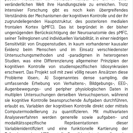
veränderlichen Welt ihre Handlungsziele zu erreichen. Trotz
intensiver Forschung gibt es noch kein übergreifendes
Verständnis der Mechanismen der kognitiven Kontrolle und der ihr
zugrundeliegenden Hauptstruktur, des posterioren medialen
frontalen Kortex (pMFC). Das ist begründet in der bisher
ungenügenden Berücksichtigung der Neuroanatomie des pMFC,
seiner Teilregionen und individuellen Variabilität, in einer niedrigen
Sensitivität von Gruppenstudien, in kaum vorhandener kausaler
Evidenz beim Menschen und im Einsatz verschiedenster
Untersuchungsmethoden und -paradigmen in heterogenen
Studien, was eine Differenzierung allgemeiner Prinzipien der
kognitiven Kontrolle von studienspezifischen Idiosynkrasien
erschwert. Das Projekt soll mit zwei völlig neuen Ansätzen diese
Probleme lösen:, A) Sogenanntes dense sampling, die
umfassende Erhebung von Verhaltens-, Bildgebungs-, EEG-,
Augenbewegungs- und peripher physiologischen Daten in
multiplen Untersuchungen derselben Versuchsperson, während
sie kognitive Kontrolle beanspruchende Aufgaben durchführen,
erlaubt es, Variablen der kognitiven Kontrolle direkt oder mittels
Computermodellierung zu quantifizieren. Mit multivariaten
Analyseverfahren werden generelle sowie aufgaben- und
modalitätsspezifische Repräsentationen dieser
Variablenidentifiziert und eine funktionelle Kartierung der