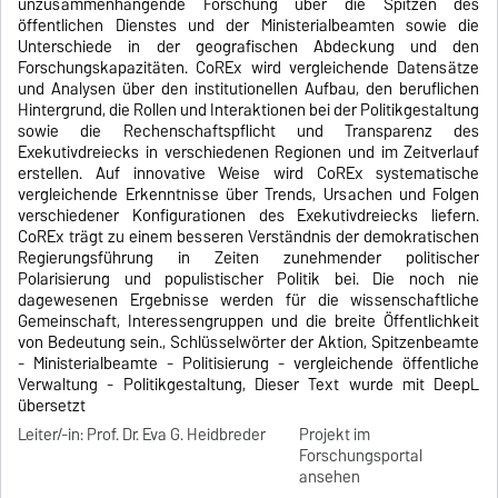
unzusammenhängende Forschung über die Spitzen des
öffentlichen Dienstes und der Ministerialbeamten sowie die
Unterschiede in der geografischen Abdeckung und den
Forschungskapazitäten. CoREx wird vergleichende Datensätze
und Analysen über den institutionellen Aufbau, den beruflichen
Hintergrund, die Rollen und Interaktionen bei der Politikgestaltung
sowie die Rechenschaftspflicht und Transparenz des
Exekutivdreiecks in verschiedenen Regionen und im Zeitverlauf
erstellen. Auf innovative Weise wird CoREx systematische
vergleichende Erkenntnisse über Trends, Ursachen und Folgen
verschiedener Konfigurationen des Exekutivdreiecks liefern.
CoREx trägt zu einem besseren Verständnis der demokratischen
Regierungsführung in Zeiten zunehmender politischer
Polarisierung und populistischer Politik bei. Die noch nie
dagewesenen Ergebnisse werden für die wissenschaftliche
Gemeinschaft, Interessengruppen und die breite Öffentlichkeit
von Bedeutung sein., Schlüsselwörter der Aktion, Spitzenbeamte
- Ministerialbeamte - Politisierung - vergleichende öffentliche
Verwaltung - Politikgestaltung, Dieser Text wurde mit DeepL
übersetzt
Leiter/-in: Prof. Dr. Eva G. Heidbreder
Projekt im
Forschungsportal
ansehen