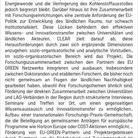
Energiewende und die Verringerung des Kohlenstoffausstoßes
jedoch begrenzt bleibt. Darüber hinaus ist ihre Zusammenarbeit
mit Forschungseinrichtungen, eine zentrale Anforderung der EU-
Politik zur Entwicklung des ländlichen Raums, nur schwach
institutionalisiert. Diese Lücken behindern den effektiven
Wissens- und Innovationstransfer zwischen Universitäten und
ländlichen Akteuren. CLEAR zielt darauf ab, diese
Herausforderungen durch zwei sich ergänzende Dimensionen
anzugehen: sozio-organisatorische und analytische Vorstudien.,
Im sozio-organisatorischen Bereich wird das Projekt:, Die
Forschungszusammenarbeit zwischen den Partnern des EU
GREEN Netzwerks integrieren und ausbauen, insbesondere
zwischen Doktoranden und etablierten Forschern, die bisher noch
nicht gemeinsam an Fragen der ländlichen Nachhaltigkeit
gearbeitet haben, obwohl ihre Forschungsthemen ähnlich sind,
Förderung der direkten Zusammenarbeit zwischen Universitäten
und LAG-Verbänden in der Region durch strukturierte Interviews,
Seminare und Treffen vor Ort, um einen gegenseitigen
Wissensaustausch und Innovationstransfer zu ermöglichen.,
Aufbau einer transnationalen Forschungs-Praxis-Gemeinschaft,
die die Beteiligung an gemeinsamen Anträgen für europäische
Programme wie Horizon Europe oder COST-Aktionen ermöglicht, .,
Förderung von EU-GREEN-Partnern und Projektergebnissen