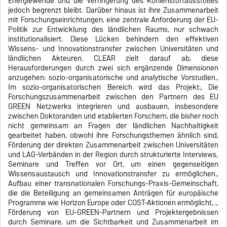
Energiewende und die Verringerung des Kohlenstoffausstoßes
jedoch begrenzt bleibt. Darüber hinaus ist ihre Zusammenarbeit
mit Forschungseinrichtungen, eine zentrale Anforderung der EU-
Politik zur Entwicklung des ländlichen Raums, nur schwach
institutionalisiert. Diese Lücken behindern den effektiven
Wissens- und Innovationstransfer zwischen Universitäten und
ländlichen Akteuren. CLEAR zielt darauf ab, diese
Herausforderungen durch zwei sich ergänzende Dimensionen
anzugehen: sozio-organisatorische und analytische Vorstudien.,
Im sozio-organisatorischen Bereich wird das Projekt:, Die
Forschungszusammenarbeit zwischen den Partnern des EU
GREEN Netzwerks integrieren und ausbauen, insbesondere
zwischen Doktoranden und etablierten Forschern, die bisher noch
nicht gemeinsam an Fragen der ländlichen Nachhaltigkeit
gearbeitet haben, obwohl ihre Forschungsthemen ähnlich sind,
Förderung der direkten Zusammenarbeit zwischen Universitäten
und LAG-Verbänden in der Region durch strukturierte Interviews,
Seminare und Treffen vor Ort, um einen gegenseitigen
Wissensaustausch und Innovationstransfer zu ermöglichen.,
Aufbau einer transnationalen Forschungs-Praxis-Gemeinschaft,
die die Beteiligung an gemeinsamen Anträgen für europäische
Programme wie Horizon Europe oder COST-Aktionen ermöglicht, .,
Förderung von EU-GREEN-Partnern und Projektergebnissen
durch Seminare, um die Sichtbarkeit und Zusammenarbeit im