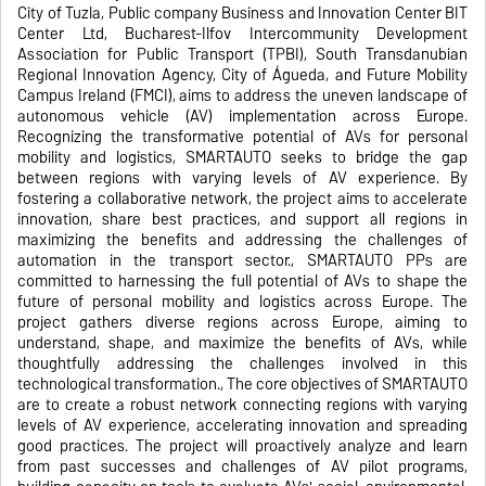
City of Tuzla, Public company Business and Innovation Center BIT
Center Ltd, Bucharest-Ilfov Intercommunity Development
Association for Public Transport (TPBI), South Transdanubian
Regional Innovation Agency, City of Águeda, and Future Mobility
Campus Ireland (FMCI), aims to address the uneven landscape of
autonomous vehicle (AV) implementation across Europe.
Recognizing the transformative potential of AVs for personal
mobility and logistics, SMARTAUTO seeks to bridge the gap
between regions with varying levels of AV experience. By
fostering a collaborative network, the project aims to accelerate
innovation, share best practices, and support all regions in
maximizing the benefits and addressing the challenges of
automation in the transport sector., SMARTAUTO PPs are
committed to harnessing the full potential of AVs to shape the
future of personal mobility and logistics across Europe. The
project gathers diverse regions across Europe, aiming to
understand, shape, and maximize the benefits of AVs, while
thoughtfully addressing the challenges involved in this
technological transformation., The core objectives of SMARTAUTO
are to create a robust network connecting regions with varying
levels of AV experience, accelerating innovation and spreading
good practices. The project will proactively analyze and learn
from past successes and challenges of AV pilot programs,