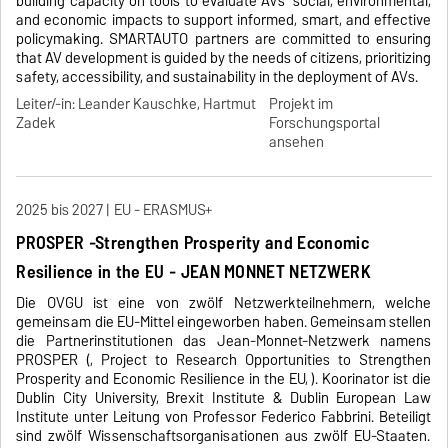
building capacity on tools to evaluate AVs' social, environmental,
and economic impacts to support informed, smart, and effective
policymaking. SMARTAUTO partners are committed to ensuring
that AV development is guided by the needs of citizens, prioritizing
safety, accessibility, and sustainability in the deployment of AVs.
Leiter/-in: Leander Kauschke, Hartmut
Projekt im
Zadek
Forschungsportal
ansehen
2025 bis 2027
EU - ERASMUS+
PROSPER -Strengthen Prosperity and Economic
Resilience in the EU - JEAN MONNET NETZWERK
Die OVGU ist eine von zwölf Netzwerkteilnehmern, welche
gemeinsam die EU-Mittel eingeworben haben. Gemeinsam stellen
die Partnerinstitutionen das Jean-Monnet-Netzwerk namens
PROSPER (, Project to Research Opportunities to Strengthen
Prosperity and Economic Resilience in the EU, ). Koorinator ist die
Dublin City University, Brexit Institute & Dublin European Law
Institute unter Leitung von Professor Federico Fabbrini. Beteiligt
sind zwölf Wissenschaftsorganisationen aus zwölf EU-Staaten.