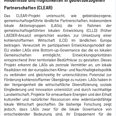
Hindernisse und Möglichkeiten in gebietsbezogenen
Partnerschaften (CLEAR)
Das CLEAR-Projekt untersucht, wie gebietsbezogene,
gemeinschaftsgeführte ländliche Partnerschaften, insbesondere
lokale Aktionsgruppen (LAGs), die im Rahmen der
gemeinschaftsgeführten lokalen Entwicklung (CLLD) (früher
LAEDER-Ansatz) eingerichtet wurden, zur Umsetzung einer
kohlenstoffarmen Wirtschaft (LCE) im ländlichen Europa
beitragen. Verwurzelt im partizipativen Entwicklungsmodell der
EU, stellen LAGs eine Bottom-up-Governance dar, die es lokalen
Gemeinschaften ermöglicht, Entwicklungsprioritäten
entsprechend ihrer territorialen Bedürfnisse zu gestalten. Dieses
Projekt erkennt die LAGs als zentrale Vermittler an, um lokale
Realitäten mit der europäischen Klima- und Nachhaltigkeitspolitik
zu verbinden und gleichzeitig ihr unterschätztes Potenzial zur
Förderung kohlenstoffarmer Übergänge zu nutzen. LAGs haben in
der Vergangenheit die wirtschaftliche Diversifizierung, soziale
Eingliederung und Innovation unterstützt und durch nachhaltige
Landwirtschaft, Projekte für erneuerbare Energien und den Erhalt
kultureller und natürlicher Ressourcen eine widerstandsfähige
lokale Wirtschaft geschaffen. Die bisherige Forschung zeigt
jedoch, dass LAGs zwar für die lokale Governance von
entscheidender Bedeutung sind, ihr Engagement für die