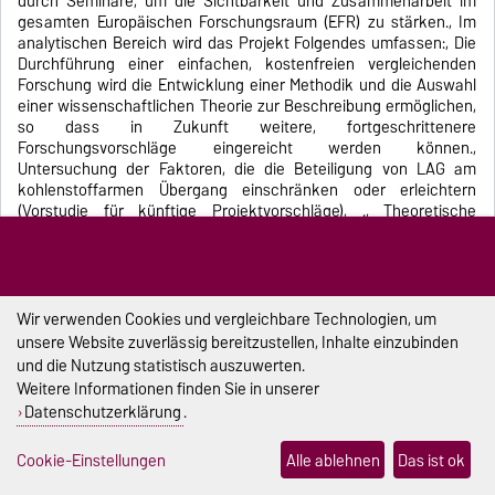
durch Seminare, um die Sichtbarkeit und Zusammenarbeit im
gesamten Europäischen Forschungsraum (EFR) zu stärken., Im
analytischen Bereich wird das Projekt Folgendes umfassen:, Die
Durchführung einer einfachen, kostenfreien vergleichenden
Forschung wird die Entwicklung einer Methodik und die Auswahl
einer wissenschaftlichen Theorie zur Beschreibung ermöglichen,
so dass in Zukunft weitere, fortgeschrittenere
Forschungsvorschläge eingereicht werden können.,
Untersuchung der Faktoren, die die Beteiligung von LAG am
kohlenstoffarmen Übergang einschränken oder erleichtern
(Vorstudie für künftige Projektvorschläge), ., Theoretische
Fundierung der Ergebnisse in der regionalen Governance-Theorie,
der Verhaltensökonomie oder der soziologischen Rational-
Choice-Theorie zur Erklärung von Entscheidungsmechanismen
und Motivationsfaktoren, die das Umweltengagement von LAGs
beeinflussen (Vorstudie für zukünftige Projektvorschläge), CLEAR
Wir verwenden Cookies und vergleichbare Technologien, um
verfolgt einen Ansatz mit gemischten Methoden, der (a)
unsere Website zuverlässig bereitzustellen, Inhalte einzubinden
Teambildung durch Online-Sitzungen, persönliche Seminare und
und die Nutzung statistisch auszuwerten.
interne Aktionen an den Heimatuniversitäten und (b) eine
Weitere Informationen finden Sie in unserer
Vorstudie für künftige vollständige Projektvorschläge durch
Datenschutzerklärung
.
Inhaltsanalyse der LAG-Strategien, halbstrukturierte Interviews
und theoretische Interpretation kombiniert. Dieses Projekt wird
Cookie-Einstellungen
Alle ablehnen
Das ist ok
das Engagement der LAGs in kohlenstoffarmen Aktivitäten
kartieren, bewährte Verfahren identifizieren und Empfehlungen