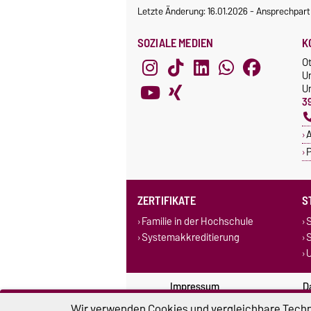
Letzte Änderung: 16.01.2026
-
Ansprechpart
SOZIALE MEDIEN
K
O
U
Un
3
A
P
ZERTIFIKATE
S
Familie in der Hochschule
S
Systemakkreditierung
U
Impressum
D
Wir verwenden Cookies und vergleichbare Techno