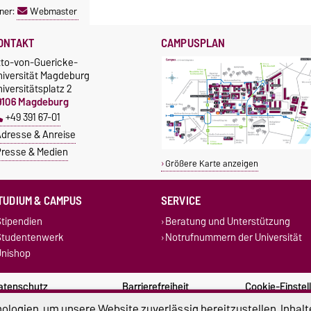
ner:
Webmaster
ONTAKT
CAMPUSPLAN
tto-von-Guericke-
niversität Magdeburg
iversitätsplatz 2
9106 Magdeburg
+49 391 67-01
dresse & Anreise
resse & Medien
Größere Karte anzeigen
TUDIUM & CAMPUS
SERVICE
tipendien
Beratung und Unterstützung
Studentenwerk
Notrufnummern der Universität
nishop
atenschutz
Barrierefreiheit
Cookie-Einstel
logien, um unsere Website zuverlässig bereitzustellen, Inhalt