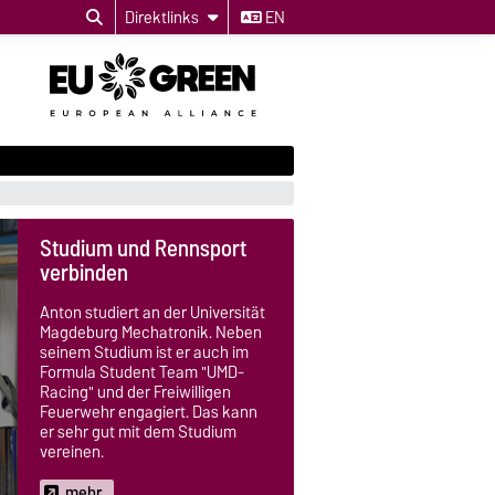
Direktlinks
EN
Studium und Rennsport
verbinden
Anton studiert an der Universität
Magdeburg Mechatronik. Neben
seinem Studium ist er auch im
Formula Student Team "UMD-
Racing" und der Freiwilligen
Feuerwehr engagiert. Das kann
er sehr gut mit dem Studium
vereinen.
mehr...