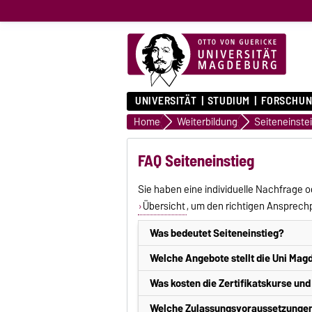
UNIVERSITÄT
STUDIUM
FORSCHUN
Home
Weiterbildung
FAQ Seiteneinstieg
Sie haben eine individuelle Nachfrage
Übersicht
, um den richtigen Ansprechp
Was bedeutet Seiteneinstieg?
Der Seiteneinstieg in den Lehrerberuf be
Welche Angebote stellt die Uni Magd
eine traditionelle Lehrerausbildung oder
Die Uni Magdeburg bietet derzeit zwei be
Was kosten die Zertifikatskurse und
Beruf auf konventionellem Weg ergreifen
Seiteneinsteigende, die bereits an weit
absolvieren anschließend ein Referendaria
Die Bewerbung und Zulassung für die Zert
Welche Zulassungsvoraussetzungen 
nach 4 bzw. 5 Semestern eine zusätzlich