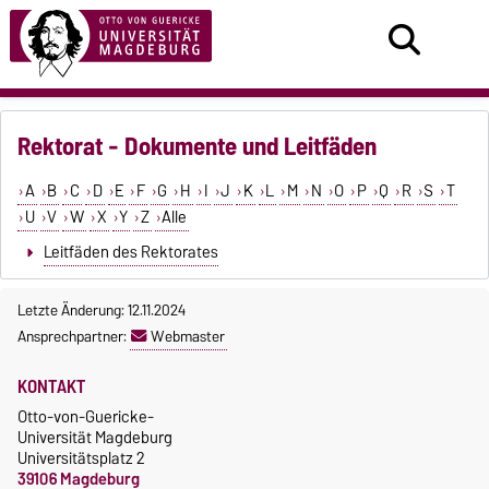
Rektorat - Dokumente und Leitfäden
A
B
C
D
E
F
G
H
I
J
K
L
M
N
O
P
Q
R
S
T
U
V
W
X
Y
Z
Alle
Leitfäden des Rektorates
Letzte Änderung: 12.11.2024
Ansprechpartner:
Webmaster
KONTAKT
Otto-von-Guericke-
Universität Magdeburg
Universitätsplatz 2
39106 Magdeburg