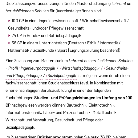
Die Zulassungsvoraussetzungen für den Masterstudiengang
Lehramt an
berufsbildenden Schulen
für Quereinsteiger*innen sind:
100 CP in einer Ingenieurwissenschaft / Wirtschaftswissenschaft /
Gesundheits- und/oder Pflegewissenschaft
24 CP in Berufs- und Betriebspädagogik
36 CP in einem Unterrichtsfach (Deutsch / Ethik / Informatik /
Mathematik / Sozialkunde / Sport [
Eignungsprüfung
beachten!])
Eine Zulassung zum Masterstudium
Lehramt an berufsbildenden Schulen
- Profil
Ingenieurpädagogik
/
Wirtschaftspädagogik
/
Gesundheits-
und Pflegepädagogik
/
Sozialpädagogik
ist möglich, wenn durch einen
fachwissenschaftlichen Studienabschluss (evtl. in Kombination mit
einer einschlägigen Berufsausbildung) in einer der folgenden
Fachrichtungen
Studien- und Prüfungsleistungen im Umfang von 100
CP
nachgewiesen werden können: Bautechnik, Elektrotechnik,
Informationstechnik, Labor- und Prozesstechnik, Metalltechnik,
Wirtschaft und Verwaltung, Gesundheit und Pflege oder
Sozialpädagogik.
Im 2-semestrigen
Brückenprogramm
holen Sie
max. 36 CP
in einem