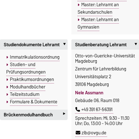
Master: Lehramt an
Sekundarschulen
Master: Lehramt an
Gymnasien
Studiendokumente Lehramt
Studienberatung Lehramt
‣
Otto-von-Guericke-Universität
Immatrikulationsordnung
Magdeburg
Studien- und
Zentrum für Lehrerbildung
Prüfungsordnungen
Universitätsplatz 2
Praktikumsordnungen
39106 Magdeburg
Modulhandbücher
Nele Assmann
Teilzeitstudium
Gebäude 06, Raum 018
Formulare & Dokumente
+49 391 67-56391
‣
Brückenmodulhandbuch
Sprechzeiten: Mi, 9:30 - 11:30
Uhr; Do, 13:00 - 14:00 Uhr
Brückenmodulhandbuch
zlb@ovgu.de