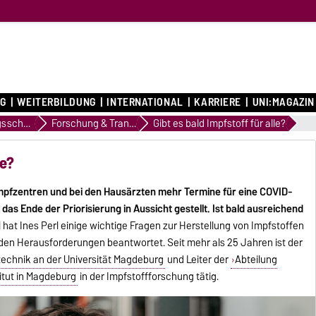
G
WEITERBILDUNG
INTERNATIONAL
KARRIERE
UNI:MAGAZIN
Profilierungsschwerpunkte
Forschung & Transfer
Gibt es bald Impfstoff für alle?
le?
mpfzentren und bei den Hausärzten mehr Termine für eine COVID-
das Ende der Priorisierung in Aussicht gestellt. Ist bald ausreichend
l hat Ines Perl einige wichtige Fragen zur Herstellung von Impfstoffen
d den Herausforderungen beantwortet. Seit mehr als 25 Jahren ist der
technik an der Universität Magdeburg
und Leiter der
Abteilung
itut in Magdeburg
in der Impfstoffforschung tätig.