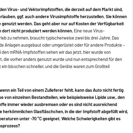
den Virus- und Vektorimpfstoffen, die derzeit auf dem Markt sind,
erlauben, ggf. auch andere Virusimpfstoffe herzustellen. Sie können
 genutzt werden. Das geht aber nur auf Kosten der Verfügbarkeit
n dort nicht produziert werden können.
Eine neue Virus-
ieb zu nehmen, braucht typischerweise zwei bis drei Jahre. Das
ende Anlagen ausgebaut oder umgerüstet oder für andere Produkte –
i den mRNA-Impfstoffen sehen wir das jetzt, hier wurde von
t, die vorher anders genutzt wurde und nun entsprechend für den
 ein bisschen schneller, und die Geräte waren zum Großteil
wenn ein Teil von einem Zulieferer fehlt, kann das Auto nicht fertig
von einzelnen Bestandteilen, wie beispielsweise Lipide usw., den
ffe immer wieder ausbremsen oder es sind nicht ausreichend
ie herkömmlichen Glasfläschchen, in die der Impfstoff abgefüllt wird,
mperaturen unter -70 °C geeignet. Welche Schwierigkeiten gibt es
nsprozess?