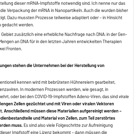
erstellung dieser mRNA-Impfstoffe notwendig sind. Ich nenne nur das
ür die Verpackung der mRNA in Nanopartikeln. Auch die wurden bisher
gt. Dazu mussten Prozesse teilweise adaptiert oder – in Hinsicht
u gedacht werden.
 Gebiet zusätzlich eine erhebliche Nachfrage nach DNA: in der Gen-
Mengen an DNA für in den letzten Jahren entwickelten Therapien
wei Fronten.
ngen stehen die Unternehmen bei der Herstellung von
nventionell kennen wird mit bebrüteten Hühnereiern gearbeitet,
uenzaviren. In modernen Prozessen werden, wie gesagt, in
ehrt, oder bei den COVID-19-Impfstoffen Adeno-Viren, das sind virale
engen Zellen gezüchtet und mit Viren oder viralen Vektoren
rt. Anschließend müssen diese Materialien aufgereinigt werden –
edienbestandteile und Material von Zellen, zum Teil zerstörtes
werden muss.
Es sind also viele Folgeschritte zur Aufreinigung
dieser Impfstoff eine Lizenz bekommt – dann müssen die