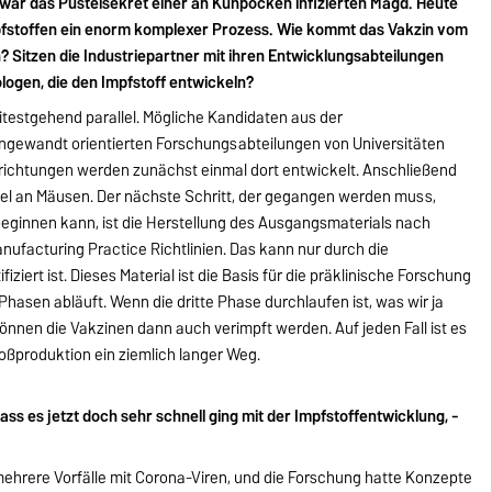
 war das Pustelsekret einer an Kuhpocken infizierten Magd. Heute
Impfstoffen ein enorm komplexer Prozess. Wie kommt das Vakzin vom
n? Sitzen die Industriepartner mit ihren Entwicklungsabteilungen
ogen, die den Impfstoff entwickeln?
itestgehend parallel. Mögliche Kandidaten aus der
ngewandt orientierten Forschungsabteilungen von Universitäten
richtungen werden zunächst einmal dort entwickelt. Anschließend
iel an Mäusen. Der nächste Schritt, der gegangen werden muss,
 beginnen kann, ist die Herstellung des Ausgangsmaterials nach
ufacturing Practice Richtlinien. Das kann nur durch die
fiziert ist. Dieses Material ist die Basis für die präklinische Forschung
i Phasen abläuft. Wenn die dritte Phase durchlaufen ist, was wir ja
önnen die Vakzinen dann auch verimpft werden. Auf jeden Fall ist es
roßproduktion ein ziemlich langer Weg.
 dass es jetzt doch sehr schnell ging mit der Impfstoffentwicklung, -
mehrere Vorfälle mit Corona-Viren, und die Forschung hatte Konzepte