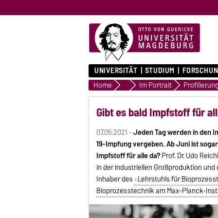
UNIVERSITÄT
STUDIUM
FORSCHUN
Home
Universität
Im Portrait
Gibt es bald Impfstoff für al
07.05.2021 -
Jeden Tag werden in den I
19-Impfung vergeben. Ab Juni ist sogar 
Impfstoff für alle da?
Prof. Dr. Udo Reich
in der industriellen Großproduktion un
Inhaber des
Lehrstuhls für Bioprozess
Bioprozesstechnik am Max-Planck-Inst