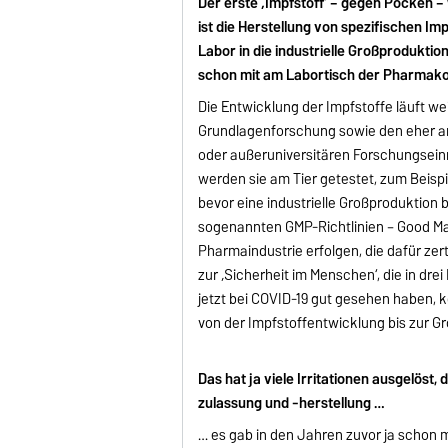
Der erste ‚Impfstoff‘ – gegen Pocken –
ist die Herstellung von spezifischen 
Labor in die industrielle Großproduktio
schon mit am Labortisch der Pharmakol
Die Entwicklung der Impfstoffe läuft we
Grundlagenforschung sowie den eher a
oder außeruniversitären Forschungsein
werden sie am Tier getestet, zum Beisp
bevor eine industrielle Großproduktion
sogenannten GMP-Richtlinien – Good Man
Pharmaindustrie erfolgen, die dafür zerti
zur ‚Sicherheit im Menschen‘, die in dre
jetzt bei COVID-19 gut gesehen haben, k
von der Impfstoffentwicklung bis zur G
Das hat ja viele Irritationen ausgelöst,
zulassung und -herstellung …
… es gab in den Jahren zuvor ja schon 