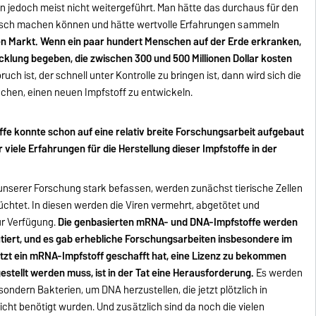
en jedoch meist nicht weitergeführt. Man hätte das durchaus für den
isch machen können und hätte wertvolle Erfahrungen sammeln
nen Markt. Wenn ein paar hundert Menschen auf der Erde erkranken,
icklung begeben, die zwischen 300 und 500 Millionen Dollar kosten
uch ist, der schnell unter Kontrolle zu bringen ist, dann wird sich die
chen, einen neuen Impfstoff zu entwickeln.
fe konnte schon auf eine relativ breite Forschungsarbeit aufgebaut
viele Erfahrungen für die Herstellung dieser Impfstoffe in der
n unserer Forschung stark befassen, werden zunächst tierische Zellen
chtet. In diesen werden die Viren vermehrt, abgetötet und
ur Verfügung.
Die genbasierten mRNA- und DNA-Impfstoffe werden
utiert, und es gab erhebliche Forschungsarbeiten insbesondere im
etzt ein mRNA-Impfstoff geschafft hat, eine Lizenz zu bekommen
estellt werden muss, ist in der Tat eine Herausforderung.
Es werden
 sondern Bakterien, um DNA herzustellen, die jetzt plötzlich in
icht benötigt wurden. Und zusätzlich sind da noch die vielen