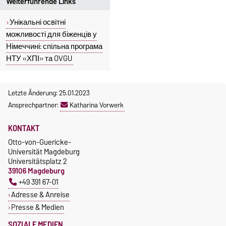
Weiterführende Links
Унікальні освітні
можливості для біженців у
Німеччині: спільна програма
НТУ «ХПІ» та OVGU
Letzte Änderung: 25.01.2023
Ansprechpartner:
Katharina Vorwerk
KONTAKT
Otto-von-Guericke-
Universität Magdeburg
Universitätsplatz 2
39106 Magdeburg
+49 391 67-01
Adresse & Anreise
Presse & Medien
SOZIALE MEDIEN