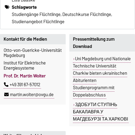
Lisa Baaske
Schlagworte
Studiengänge Flüchtlinge, Deutschkurse Flüchtlinge,
Studienangebot Flüchtlinge
Kontakt für die Medien
Pressemitteilung zum
Download
Otto-von-Guericke-Universität
Magdeburg
Uni Magdeburg und Nationale
Institut für Elektrische
Technische Universität
Energiesysteme
Charkiw bieten ukrainischen
Prof. Dr. Martin Wolter
Abiturienten
+49 391 67-57012
Studienprogramm mit
martin.wolter@ovgu.de
Doppelabschluss
ЗДОБУТИ СТУПІНЬ
БАКАЛАВРА У
МАГДЕБУРЗІ ТА ХАРКОВІ