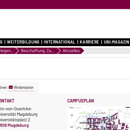
G
WEITERBILDUNG
INTERNATIONAL
KARRIERE
UNI:MAGAZIN
Finanzangelegenheiten
Beschaffung, Zahlstelle
Aktuelles
tner:
Webmaster
ONTAKT
CAMPUSPLAN
tto-von-Guericke-
niversität Magdeburg
iversitätsplatz 2
9106 Magdeburg