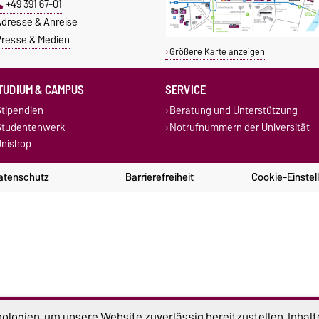
+49 391 67-01
dresse & Anreise
resse & Medien
Größere Karte anzeigen
TUDIUM & CAMPUS
SERVICE
tipendien
Beratung und Unterstützung
Studentenwerk
Notrufnummern der Universität
nishop
atenschutz
Barrierefreiheit
Cookie-Einstel
logien, um unsere Website zuverlässig bereitzustellen, Inhalt