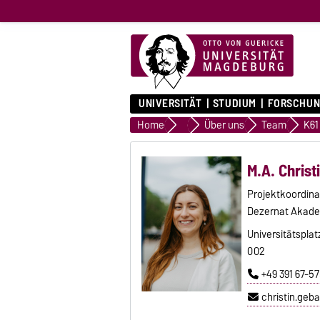
UNIVERSITÄT
STUDIUM
FORSCHUN
Home
Akademisches Auslandsamt/Int
Über uns
Team
M.A. Christ
Projektkoordina
Dezernat Akade
Universitätspla
002
+49 391 67-5
christin.ge