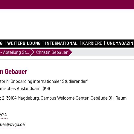
G
WEITERBILDUNG
INTERNATIONAL
KARRIERE
UNI:MAGAZIN
ernational Office
K61 - Abteilung Studierendenmobilität & internationale Studierende
Christin Gebauer
in Gebauer
torin ‘Onboarding internationaler Studierender‘
misches Auslandsamt (K6)
tz 2, 39104 Magdeburg, Campus Welcome Center (Gebäude 01), Raum
7524
bauer@ovgu.de