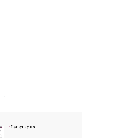
r
e
r
Campusplan